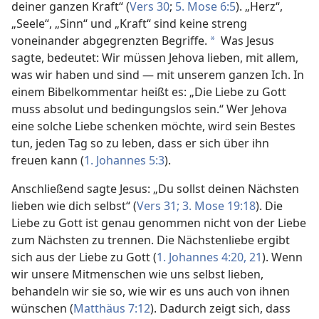
deiner ganzen Kraft“ (
Vers 30
;
5. Mose 6:5
). „Herz“,
„Seele“, „Sinn“ und „Kraft“ sind keine streng
voneinander abgegrenzten Begriffe.
Was Jesus
*
sagte, bedeutet: Wir müssen Jehova lieben, mit allem,
was wir haben und sind — mit unserem ganzen Ich. In
einem Bibelkommentar heißt es: „Die Liebe zu Gott
muss absolut und bedingungslos sein.“ Wer Jehova
eine solche Liebe schenken möchte, wird sein Bestes
tun, jeden Tag so zu leben, dass er sich über ihn
freuen kann (
1. Johannes 5:3
).
Anschließend sagte Jesus: „Du sollst deinen Nächsten
lieben wie dich selbst“ (
Vers 31;
3. Mose 19:18
). Die
Liebe zu Gott ist genau genommen nicht von der Liebe
zum Nächsten zu trennen. Die Nächstenliebe ergibt
sich aus der Liebe zu Gott (
1. Johannes 4:20, 21
). Wenn
wir unsere Mitmenschen wie uns selbst lieben,
behandeln wir sie so, wie wir es uns auch von ihnen
wünschen (
Matthäus 7:12
). Dadurch zeigt sich, dass