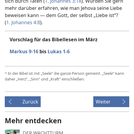
sich durch Taten (
1. Johannes 3:18
). Würden Sie gern
mehr darüber erfahren, wie man Jehova seine Liebe
beweisen kann — dem Gott, der selbst „Liebe ist“?
(
1. Johannes 4:8
).
Vorschlag für das Bibellesen im März
Markus 9-16
bis
Lukas 1-6
^
In der Bibel ist mit „Seele“ die ganze Person gemeint. „Seele“ kann
daher „Herz“, „Sinn“ und „Kraft“ einschließen.
Zurück
Weiter
Mehr entdecken
DER WACHTTURM