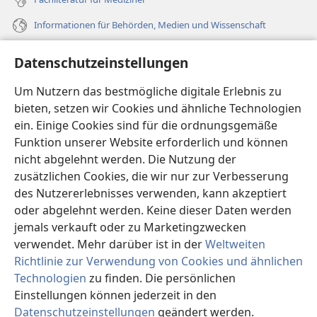
Informationen für Behörden, Medien und Wissenschaft
Hilfe
Datenschutzeinstellungen
Spenden
Um Nutzern das bestmögliche digitale Erlebnis zu
(öffnet
neues
bieten, setzen wir Cookies und ähnliche Technologien
Fenster)
ein. Einige Cookies sind für die ordnungsgemäße
Wachtturm ONLINE-BIBLIOTHEK
(öffnet
Funktion unserer Website erforderlich und können
neues
®
JW Hub
nicht abgelehnt werden. Die Nutzung der
Fenster)
(öffnet
zusätzlichen Cookies, die wir nur zur Verbesserung
neues
®
JW Library
Fenster)
des Nutzererlebnisses verwenden, kann akzeptiert
oder abgelehnt werden. Keine dieser Daten werden
®
Watchtower Library
jemals verkauft oder zu Marketingzwecken
verwendet. Mehr darüber ist in der
Weltweiten
Richtlinie zur Verwendung von Cookies und ähnlichen
Technologien
zu finden. Die persönlichen
Einstellungen können jederzeit in den
Copyright
© 2026 Watch Tower Bible and Tract Society of Pennsylvania.
NUTZUNGSBEDINGUNGEN
|
DATENSCHUTZERKLÄRUNG
|
Datenschutzeinstellungen
geändert werden.