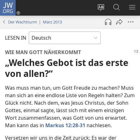
JW.ORG
Anmelden
(öffnet
Websitesprache
Suche
ME
neues
ändern
EI
Der Wachtturm | März 2013
Fenster)
LESEN IN
WIE MAN GOTT NÄHERKOMMT
„Welches Gebot ist das erste
von allen?“
Was muss man tun, um Gott Freude zu machen? Muss
man sich an eine endlose Liste von Regeln halten? Zum
Glück nicht. Nach dem, was Jesus Christus, der Sohn
Gottes, einmal sagte, lässt sich mit einem einzigen
Wort zusammenfassen, was Gott von uns erwartet.
Man kann das in
Markus 12:28-31
nachlesen.
Versetzen wir uns in die Zeit zurück: Es war der