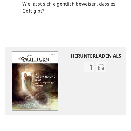
Wie lässt sich eigentlich beweisen, dass es
Gott gibt?
HERUNTERLADEN ALS
Downloadoptione
Downloadopt
für
für
Veröffentlichunge
Audio
DER
DER
WACHTTURM
WACHTTURM
Die
Die
Auferstehung
Auferstehun
Jesu:
Jesu:
Was
Was