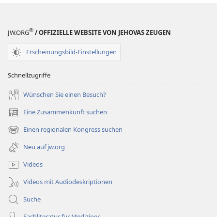
bedeutet
bedeutet
sie
sie
für
für
®
JW.ORG
/ OFFIZIELLE WEBSITE VON JEHOVAS ZEUGEN
uns?
uns?
Erscheinungsbild-Einstellungen
Schnellzugriffe
Wünschen Sie einen Besuch?
Eine Zusammenkunft suchen
(öffnet
neues
Einen regionalen Kongress suchen
(öffnet
Fenster)
neues
Neu auf jw.org
Fenster)
Videos
Videos mit Audiodeskriptionen
Suche
Fachliteratur für Mediziner