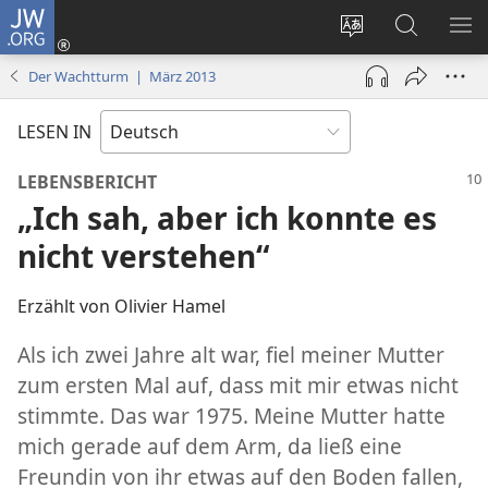
JW.ORG
Anmelden
(öffnet
Websitesprache
Suche
ME
neues
ändern
EI
Der Wachtturm | März 2013
Fenster)
LESEN IN
LEBENSBERICHT
„Ich sah, aber ich konnte es
nicht verstehen“
Erzählt von Olivier Hamel
Als ich zwei Jahre alt war, fiel meiner Mutter
zum ersten Mal auf, dass mit mir etwas nicht
stimmte. Das war 1975. Meine Mutter hatte
mich gerade auf dem Arm, da ließ eine
Freundin von ihr etwas auf den Boden fallen,