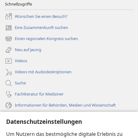
Schnellzugriffe
Wünschen Sie einen Besuch?
Eine Zusammenkunft suchen
(öffnet
neues
Einen regionalen Kongress suchen
(öffnet
Fenster)
neues
Neu auf jw.org
Fenster)
Videos
Videos mit Audiodeskriptionen
Suche
Fachliteratur für Mediziner
Informationen für Behörden, Medien und Wissenschaft
Hilfe
Datenschutzeinstellungen
Spenden
Um Nutzern das bestmögliche digitale Erlebnis zu
(öffnet