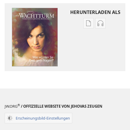
HERUNTERLADEN ALS
Downloadoptione
Downloadopt
für
für
Veröffentlichunge
Audio
DER
DER
WACHTTURM
WACHTTURM
November 2012
November 20
®
JW.ORG
/ OFFIZIELLE WEBSITE VON JEHOVAS ZEUGEN
Erscheinungsbild-Einstellungen