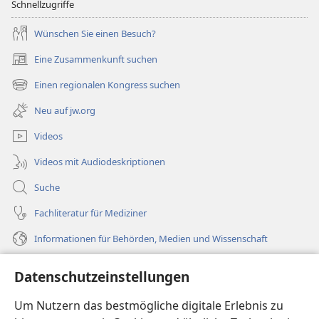
Schnellzugriffe
Wünschen Sie einen Besuch?
Eine Zusammenkunft suchen
(öffnet
neues
Einen regionalen Kongress suchen
(öffnet
Fenster)
neues
Neu auf jw.org
Fenster)
Videos
Videos mit Audiodeskriptionen
Suche
Fachliteratur für Mediziner
Informationen für Behörden, Medien und Wissenschaft
Hilfe
Datenschutzeinstellungen
Spenden
Um Nutzern das bestmögliche digitale Erlebnis zu
(öffnet