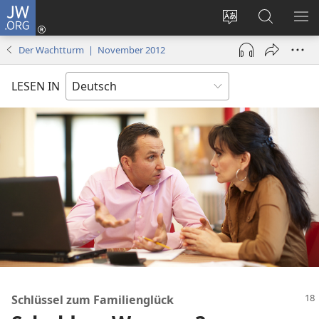
JW.ORG
Anmelden
(öffnet
Websitesprache
Suche
ME
neues
ändern
EI
Der Wachtturm | November 2012
Fenster)
LESEN IN
Schlüssel zum Familienglück