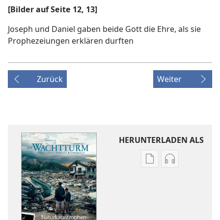
[Bilder auf Seite 12, 13]
Joseph und Daniel gaben beide Gott die Ehre, als sie
Prophezeiungen erklären durften
Zurück
Weiter
HERUNTERLADEN ALS
Downloadoptione
Downloadopt
für
für
Veröffentlichunge
Audio
DER
DER
WACHTTURM
WACHTTURM