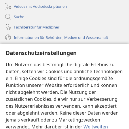
Videos mit Audiodeskriptionen
Suche
Fachliteratur für Mediziner
Informationen für Behörden, Medien und Wissenschaft
Hilfe
Datenschutzeinstellungen
Spenden
Um Nutzern das bestmögliche digitale Erlebnis zu
(öffnet
neues
bieten, setzen wir Cookies und ähnliche Technologien
Fenster)
ein. Einige Cookies sind für die ordnungsgemäße
Wachtturm ONLINE-BIBLIOTHEK
(öffnet
Funktion unserer Website erforderlich und können
neues
®
JW Hub
nicht abgelehnt werden. Die Nutzung der
Fenster)
(öffnet
zusätzlichen Cookies, die wir nur zur Verbesserung
neues
®
JW Library
Fenster)
des Nutzererlebnisses verwenden, kann akzeptiert
oder abgelehnt werden. Keine dieser Daten werden
®
Watchtower Library
jemals verkauft oder zu Marketingzwecken
verwendet. Mehr darüber ist in der
Weltweiten