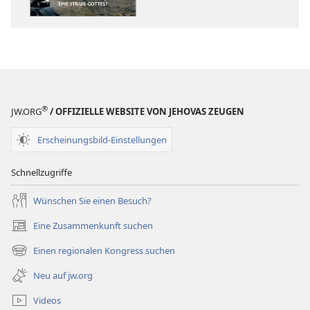
Dezember 2011
Dezember 20
®
JW.ORG
/ OFFIZIELLE WEBSITE VON JEHOVAS ZEUGEN
Erscheinungsbild-Einstellungen
Schnellzugriffe
Wünschen Sie einen Besuch?
Eine Zusammenkunft suchen
(öffnet
neues
Einen regionalen Kongress suchen
(öffnet
Fenster)
neues
Neu auf jw.org
Fenster)
Videos