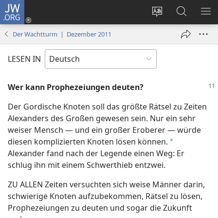
JW.ORG
Anmelden
(öffnet
Websitesprache
Suche
ME
neues
ändern
EI
Der Wachtturm | Dezember 2011
Fenster)
LESEN IN
Wer kann Prophezeiungen deuten?
Der Gordische Knoten soll das größte Rätsel zu Zeiten
Alexanders des Großen gewesen sein. Nur ein sehr
weiser Mensch — und ein großer Eroberer — würde
diesen komplizierten Knoten lösen können.
*
Alexander fand nach der Legende einen Weg: Er
schlug ihn mit einem Schwerthieb entzwei.
ZU ALLEN Zeiten versuchten sich weise Männer darin,
schwierige Knoten aufzubekommen, Rätsel zu lösen,
Prophezeiungen zu deuten und sogar die Zukunft