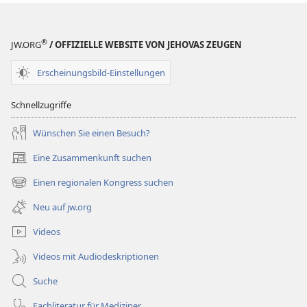
®
JW.ORG
/ OFFIZIELLE WEBSITE VON JEHOVAS ZEUGEN
Erscheinungsbild-Einstellungen
Schnellzugriffe
Wünschen Sie einen Besuch?
Eine Zusammenkunft suchen
(öffnet
neues
Einen regionalen Kongress suchen
(öffnet
Fenster)
neues
Neu auf jw.org
Fenster)
Videos
Videos mit Audiodeskriptionen
Suche
Fachliteratur für Mediziner