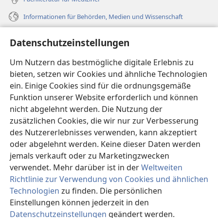
Informationen für Behörden, Medien und Wissenschaft
Hilfe
Datenschutzeinstellungen
Spenden
Um Nutzern das bestmögliche digitale Erlebnis zu
(öffnet
neues
bieten, setzen wir Cookies und ähnliche Technologien
Fenster)
ein. Einige Cookies sind für die ordnungsgemäße
Wachtturm ONLINE-BIBLIOTHEK
(öffnet
Funktion unserer Website erforderlich und können
neues
®
JW Hub
nicht abgelehnt werden. Die Nutzung der
Fenster)
(öffnet
zusätzlichen Cookies, die wir nur zur Verbesserung
neues
®
JW Library
Fenster)
des Nutzererlebnisses verwenden, kann akzeptiert
oder abgelehnt werden. Keine dieser Daten werden
®
Watchtower Library
jemals verkauft oder zu Marketingzwecken
verwendet. Mehr darüber ist in der
Weltweiten
Richtlinie zur Verwendung von Cookies und ähnlichen
Technologien
zu finden. Die persönlichen
Copyright
© 2026 Watch Tower Bible and Tract Society of Pennsylvania.
Einstellungen können jederzeit in den
NUTZUNGSBEDINGUNGEN
|
DATENSCHUTZERKLÄRUNG
|
Datenschutzeinstellungen
geändert werden.