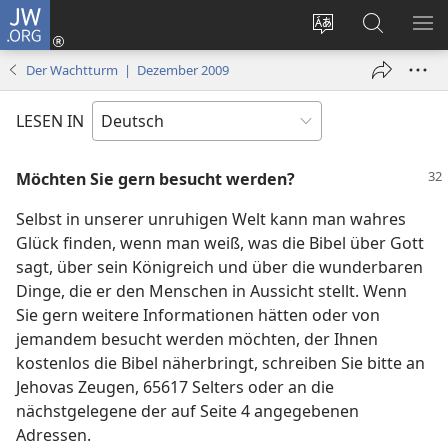
JW.ORG
Anmelden
(öffnet
Websitesprache
Suche
ME
neues
ändern
EI
Der Wachtturm | Dezember 2009
Fenster)
LESEN IN
Möchten Sie gern besucht werden?
Selbst in unserer unruhigen Welt kann man wahres
Glück finden, wenn man weiß, was die Bibel über Gott
sagt, über sein Königreich und über die wunderbaren
Dinge, die er den Menschen in Aussicht stellt. Wenn
Sie gern weitere Informationen hätten oder von
jemandem besucht werden möchten, der Ihnen
kostenlos die Bibel näherbringt, schreiben Sie bitte an
Jehovas Zeugen, 65617 Selters oder an die
nächstgelegene der auf Seite 4 angegebenen
Adressen.