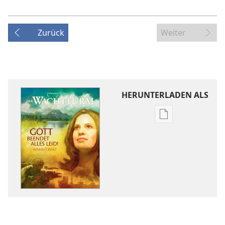
Zurück
Weiter
HERUNTERLADEN ALS
Downloadoptio
für
Veröffentlichun
DER
WACHTTURM
Dezember 2009