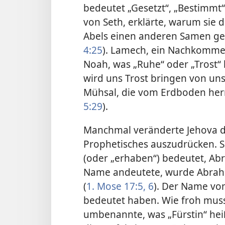
bedeutet „Gesetzt“, „Bestimmt“ 
von Seth, erklärte, warum sie 
Abels einen anderen Samen gese
4:25
). Lamech, ein Nachkomme
Noah, was „Ruhe“ oder „Trost“ 
wird uns Trost bringen von un
Mühsal, die vom Erdboden herrü
5:29
).
Manchmal veränderte Jehova 
Prophetisches auszudrücken. S
(oder „erhaben“) bedeutet, Ab
Name andeutete, wurde Abraha
(
1. Mose 17:5, 6
). Der Name von
bedeutet haben. Wie froh muss 
umbenannte, was „Fürstin“ heiß