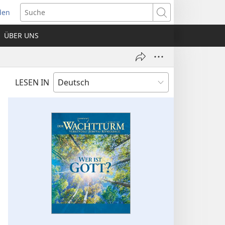
den
net
Suche
es
ÜBER UNS
ter)
LESEN IN