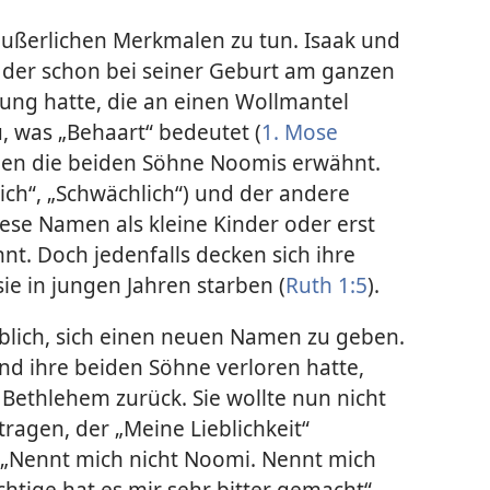
ßerlichen Merkmalen zu tun. Isaak und
der schon bei seiner Geburt am ganzen
ung hatte, die an einen Wollmantel
u, was „Behaart“ bedeutet (
1. Mose
den die beiden Söhne Noomis erwähnt.
ich“, „Schwächlich“) und der andere
 diese Namen als kleine Kinder oder erst
nnt. Doch jedenfalls decken sich ihre
ie in jungen Jahren starben (
Ruth 1:5
).
 üblich, sich einen neuen Namen zu geben.
 ihre beiden Söhne verloren hatte,
h Bethlehem zurück. Sie wollte nun nicht
ragen, der „Meine Lieblichkeit“
 „Nennt mich nicht Noomi. Nennt mich
chtige hat es mir sehr bitter gemacht“