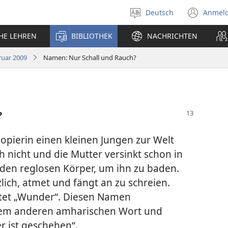
Deutsch
Anmel
Sprache
(öff
auswählen
neu
CHE LEHREN
BIBLIOTHEK
NACHRICHTEN
Fens
uar 2009
Namen: Nur Schall und Rauch?
?
hiopierin einen kleinen Jungen zur Welt
h nicht und die Mutter versinkt schon in
den reglosen Körper, um ihn zu baden.
lich, atmet und fängt an zu schreien.
tet „Wunder“. Diesen Namen
inem anderen amharischen Wort und
 ist geschehen“.