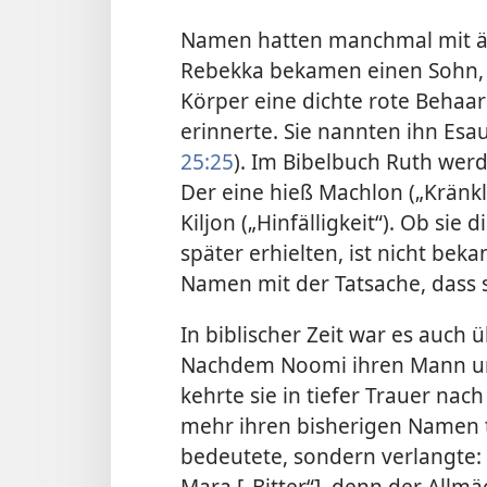
Namen hatten manchmal mit äu
Rebekka bekamen einen Sohn, 
Körper eine dichte rote Behaar
erinnerte. Sie nannten ihn Esa
25:25
). Im Bibelbuch Ruth wer
Der eine hieß Machlon („Kränkl
Kiljon („Hinfälligkeit“). Ob sie
später erhielten, ist nicht beka
Namen mit der Tatsache, dass s
In biblischer Zeit war es auch
Nachdem Noomi ihren Mann und
kehrte sie in tiefer Trauer nac
mehr ihren bisherigen Namen t
bedeutete, sondern verlangte:
Mara [„Bitter“], denn der Allmä