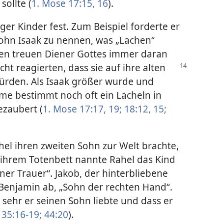
sollte (
1. Mose 17:15, 16
).
ger Kinder fest. Zum Beispiel forderte er
ohn Isaak zu nennen, was „Lachen“
iden treuen Diener Gottes immer daran
icht reagierten, dass sie
auf ihre alten
den. Als Isaak größer wurde und
ame bestimmt noch oft ein Lächeln in
zaubert (
1. Mose 17:17,
19;
18:12,
15;
hel ihren zweiten Sohn zur Welt brachte,
 ihrem Totenbett nannte Rahel das Kind
er Trauer“. Jakob, der hinterbliebene
Benjamin ab, „Sohn der rechten Hand“.
 sehr er seinen Sohn liebte und dass er
 35:16-19;
44:20
).