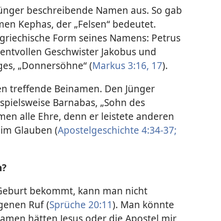
r Jünger beschreibende Namen aus. So gab
en Kephas, der „Felsen“ bedeutet.
 griechische Form seines Namens: Petrus
entvollen Geschwister Jakobus und
ges, „Donnersöhne“ (
Markus 3:16, 17
).
en treffende Beinamen. Den Jünger
ispielsweise Barnabas, „Sohn des
en alle Ehre, denn er leistete anderen
e im Glauben (
Apostelgeschichte 4:34-37;
h?
Geburt bekommt, kann man nicht
genen Ruf (
Sprüche 20:11
). Man könnte
Namen hätten Jesus oder die Apostel mir