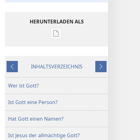
HERUNTERLADEN ALS
Downloadoptionen
für
Veröffentlichungen
DER
INHALTSVERZEICHNIS
WACHTTURM
Zurück
Weiter
Februar 2009
Wer ist Gott?
Ist Gott eine Person?
Hat Gott einen Namen?
Ist Jesus der allmächtige Gott?