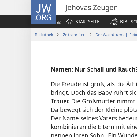
JW.ORG
Jehovas Zeugen
STARTSEITE
BIBLIS
Bibliothek
Zeitschriften
Der Wachtturm | Febr
Namen: Nur Schall und Rauch
Die Freude ist groß, als die Ät
bringt. Doch das Baby rührt sic
Trauer. Die Großmutter nimmt 
Da bewegt sich der Kleine plötz
Der Name seines Vaters bedeu
kombinieren die Eltern mit e
nennen ihren Sohn „Ein Wunder