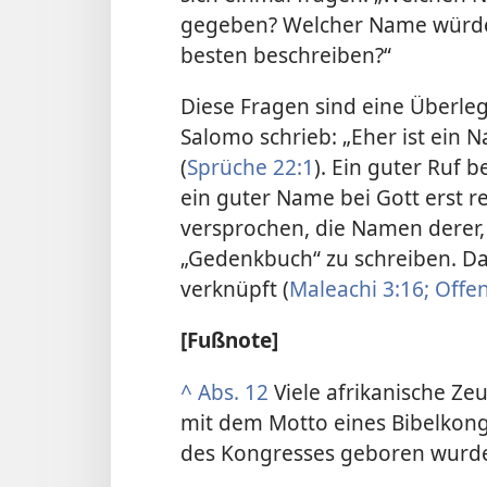
gegeben? Welcher Name würde
besten beschreiben?“
Diese Fragen sind eine Überl
Salomo schrieb: „Eher ist ein 
(
Sprüche 22:1
). Ein guter Ruf 
ein guter Name bei Gott erst r
versprochen, die Namen derer, 
„Gedenkbuch“ zu schreiben. Dam
verknüpft (
Maleachi 3:16;
Offen
[Fußnote]
^
Abs. 12
Viele afrikanische Z
mit dem Motto eines Bibelkong
des Kongresses geboren wurd