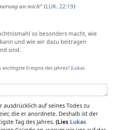
LUK. 22:19
nnerung an mich“
(
)
ächtnismahl so besonders macht, wie
 kann und wie wir dazu beitragen
nd sind.
ichtigste Ereignis des Jahres? (
Lukas
r ausdrücklich auf seines Todes zu
eier, die er anordnete. Deshalb ist der
tigste Tag des Jahres.
(Lies
Lukas
einige Gründe an, warum wir uns auf das