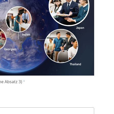
he Absatz 3)
f