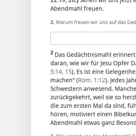
Abendmahl freuen.
2.
Warum freuen wir uns auf das Ge
Deine
Antwort
2
Das Gedächtnismahl erinnert
daran, wie wir für Jesu Opfer 
5:14, 15
). Es ist eine Gelegenhe
machen“ (
Röm. 1:12
). Jedes Ja
Schwestern anwesend. Manche 
zurückgekehrt, weil sie so he
die zum ersten Mal da sind, fü
hören, motiviert einen Bibelku
Abendmahl etwas ganz Besonder