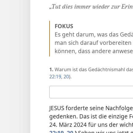
„Tut dies immer wieder zur Eri
FOKUS
Es geht darum, was das Ged
man sich darauf vorbereiten
können, dass andere anwese
1.
Warum ist das Gedächtnismahl das w
22:19, 20
).
Deine
Antwort
JESUS forderte seine Nachfolge
gedenken. Das ist die einzige F
24. März 2024 für uns der wich
22:19, 20
.)
Sehen wir uns jetzt 