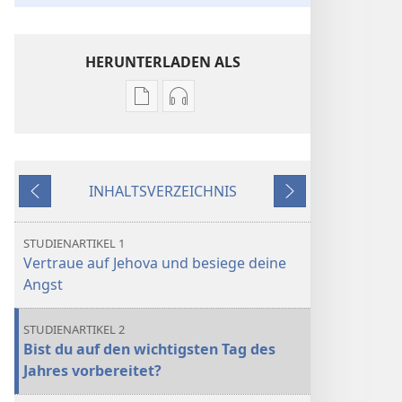
HERUNTERLADEN ALS
Downloadoptionen
Downloadoptionen
für
für
Veröffentlichungen
Audio
DER
DER
INHALTSVERZEICHNIS
WACHTTURM
WACHTTURM
Zurück
Weiter
–
–
STUDIENAUSGABE
STUDIENAUSGABE
STUDIENARTIKEL 1
Januar 2024
Januar 2024
Vertraue auf Jehova und besiege deine
Angst
STUDIENARTIKEL 2
Bist du auf den wichtigsten Tag des
Jahres vorbereitet?