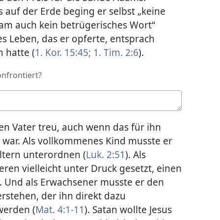
auf der Erde beging er selbst „keine
m auch kein betrügerisches Wort“
s Leben, das er opferte, entsprach
 hatte (
1. Kor. 15:45;
1. Tim. 2:6
).
nfrontiert?
n Vater treu, auch wenn das für ihn
t war. Als vollkommenes Kind musste er
tern unterordnen (
Luk. 2:51
). Als
ren vielleicht unter Druck gesetzt, einen
. Und als Erwachsener musste er den
rstehen, der ihn direkt dazu
werden (
Mat. 4:1-11
). Satan wollte Jesus