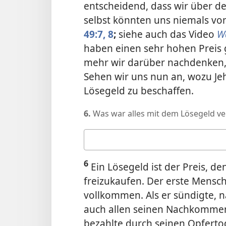
entscheidend, dass wir über d
selbst könnten uns niemals vo
49:7, 8
;
siehe auch das Video
W
haben einen sehr hohen Preis g
mehr wir darüber nachdenken, 
Sehen wir uns nun an, wozu Je
Lösegeld zu beschaffen.
6.
Was war alles mit dem Lösegeld v
Deine
Antwort
6
Ein Lösegeld ist der Preis, 
freizukaufen. Der erste Mensc
vollkommen. Als er sündigte, n
auch allen seinen Nachkommen 
bezahlte durch seinen Opferto