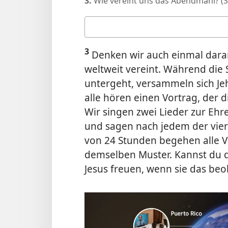
3.
Wie vereint uns das Abendmahl? (Si
Deine
Antwort
3
Denken wir auch einmal dara
weltweit vereint. Während di
untergeht, versammeln sich J
alle hören einen Vortrag, der d
Wir singen zwei Lieder zur Ehr
und sagen nach jedem der vie
von 24 Stunden begehen alle 
demselben Muster. Kannst du di
Jesus freuen, wenn sie das be