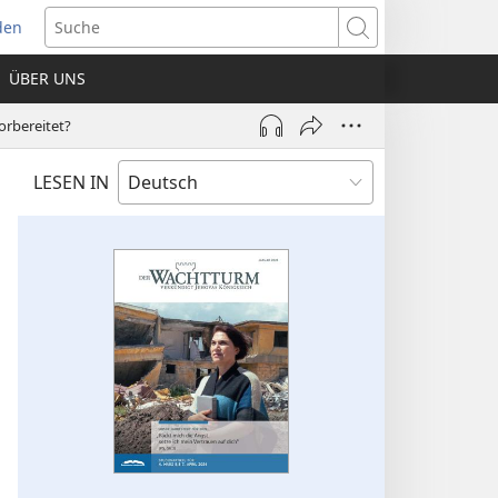
den
net
Suche
es
ÜBER UNS
ter)
orbereitet?
LESEN IN