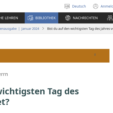
Deutsch
Anmel
Sprache
(öff
auswählen
neu
CHE LEHREN
BIBLIOTHEK
NACHRICHTEN
Fens
ienausgabe | Januar 2024
Bist du auf den wichtigsten Tag des Jahres v
errn
wichtigsten Tag des
et?