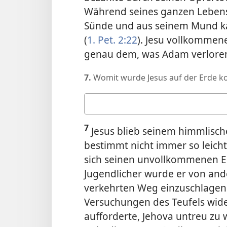
Während seines ganzen Lebens 
Sünde und aus seinem Mund ka
(
1. Pet. 2:22
). Jesu vollkommene
genau dem, was Adam verloren
7.
Womit wurde Jesus auf der Erde ko
Deine
Antwort
7
Jesus blieb seinem himmlische
bestimmt nicht immer so leich
sich seinen unvollkommenen El
Jugendlicher wurde er von ande
verkehrten Weg einzuschlagen
Versuchungen des Teufels wide
aufforderte, Jehova untreu zu 