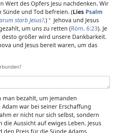
en Wert des Opfers Jesu nachdenken. Wir
n Sünde und Tod befreien. (
Lies
Psalm
arum starb Jesus?
.
)
Jehova und Jesus
a
ezahlt, um uns zu retten (
Röm. 6:23
). Je
desto größer wird unsere Dankbarkeit.
hova und Jesus bereit waren, um das
erbunden?
den man bezahlt, um jemanden
h Adam war bei seiner Erschaffung
ahm er nicht nur sich selbst, sondern
die Aussicht auf ewiges Leben. Jesus
d den Preis für die Sünde Adams.