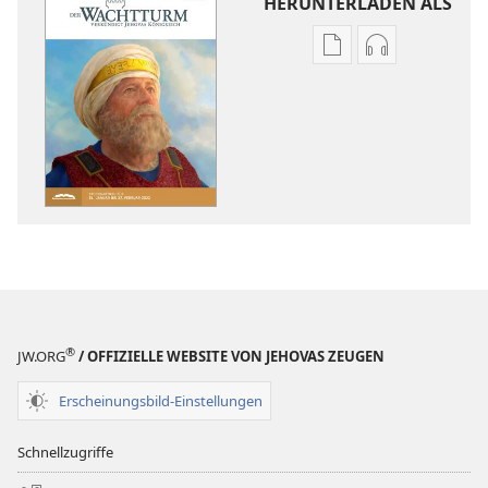
HERUNTERLADEN ALS
Downloadoptione
Downloadopt
für
für
Veröffentlichunge
Audio
DER
DER
WACHTTURM
WACHTTURM
–
–
STUDIENAUSGABE
STUDIENAUS
Dezember 2021
Dezember 20
®
JW.ORG
/ OFFIZIELLE WEBSITE VON JEHOVAS ZEUGEN
Erscheinungsbild-Einstellungen
Schnellzugriffe