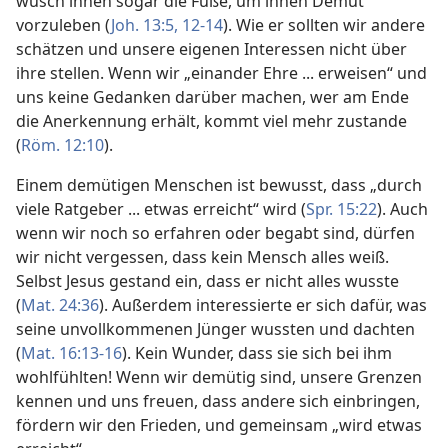
wusch ihnen sogar die Füße, um ihnen Demut
vorzuleben (
Joh. 13:5,
12-14
). Wie er sollten wir andere
schätzen und unsere eigenen Interessen nicht über
ihre stellen. Wenn wir „einander Ehre ... erweisen“ und
uns keine Gedanken darüber machen, wer am Ende
die Anerkennung erhält, kommt viel mehr zustande
(
Röm. 12:10
).
Einem demütigen Menschen ist bewusst, dass „durch
viele Ratgeber ... etwas erreicht“ wird (
Spr. 15:22
). Auch
wenn wir noch so erfahren oder begabt sind, dürfen
wir nicht vergessen, dass kein Mensch alles weiß.
Selbst Jesus gestand ein, dass er nicht alles wusste
(
Mat. 24:36
). Außerdem interessierte er sich dafür, was
seine unvollkommenen Jünger wussten und dachten
(
Mat. 16:13-16
). Kein Wunder, dass sie sich bei ihm
wohlfühlten! Wenn wir demütig sind, unsere Grenzen
kennen und uns freuen, dass andere sich einbringen,
fördern wir den Frieden, und gemeinsam „wird etwas