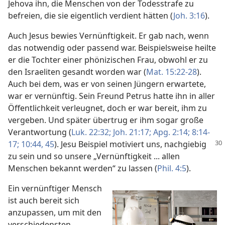
Jehova ihn, die Menschen von der Todesstrafe zu
befreien, die sie eigentlich verdient hätten (
Joh. 3:16
).
Auch Jesus bewies Vernünftigkeit. Er gab nach, wenn
das notwendig oder passend war. Beispielsweise heilte
er die Tochter einer phönizischen Frau, obwohl er zu
den Israeliten gesandt worden war (
Mat. 15:22-28
).
Auch bei dem, was er von seinen Jüngern erwartete,
war er vernünftig. Sein Freund Petrus hatte ihn in aller
Öffentlichkeit verleugnet, doch er war bereit, ihm zu
vergeben. Und später übertrug er ihm sogar große
Verantwortung (
Luk. 22:32;
Joh. 21:17;
Apg. 2:14;
8:14-
17;
10:44, 45
). Jesu Beispiel
motiviert uns, nachgiebig
zu sein und so unsere „Vernünftigkeit ... allen
Menschen bekannt werden“ zu lassen (
Phil. 4:5
).
Ein vernünftiger Mensch
ist auch bereit sich
anzupassen, um mit den
verschiedensten