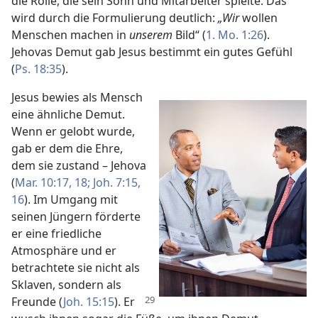
die Rolle, die sein Sohn und Mitarbeiter spielte. Das
wird durch die Formulierung deutlich:
„Wir
wollen
Menschen machen in
unserem
Bild“ (
1. Mo. 1:26
).
Jehovas Demut gab Jesus bestimmt ein gutes Gefühl
(
Ps. 18:35
).
Jesus bewies als Mensch
eine ähnliche Demut.
Wenn er gelobt wurde,
gab er dem die Ehre,
dem sie zustand – Jehova
(
Mar. 10:17, 18;
Joh. 7:15,
16
). Im Umgang mit
seinen Jüngern förderte
er eine friedliche
Atmosphäre und er
betrachtete sie nicht als
Sklaven, sondern als
Freunde (
Joh. 15:15
).
Er