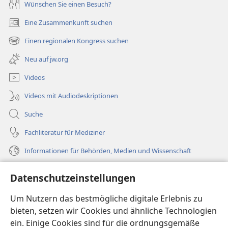
Wünschen Sie einen Besuch?
Eine Zusammenkunft suchen
(öffnet
neues
Einen regionalen Kongress suchen
(öffnet
Fenster)
neues
Neu auf jw.org
Fenster)
Videos
Videos mit Audiodeskriptionen
Suche
Fachliteratur für Mediziner
Informationen für Behörden, Medien und Wissenschaft
Hilfe
Datenschutzeinstellungen
Spenden
Um Nutzern das bestmögliche digitale Erlebnis zu
(öffnet
neues
bieten, setzen wir Cookies und ähnliche Technologien
Fenster)
ein. Einige Cookies sind für die ordnungsgemäße
Wachtturm ONLINE-BIBLIOTHEK
(öffnet