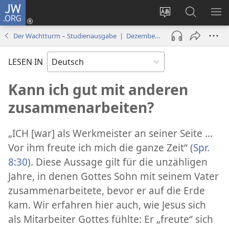
JW.ORG
Anmelden
(öffnet
Websitesprache
Suche
ME
neues
ändern
EI
Der Wachtturm – Studienausgabe | Dezember 2021
Fenster)
LESEN IN
Kann ich gut mit anderen
zusammenarbeiten?
„ICH [war] als Werkmeister an seiner Seite ...
Vor ihm freute ich mich die ganze Zeit“ (
Spr.
8:30
). Diese Aussage gilt für die unzähligen
Jahre, in denen Gottes Sohn mit seinem Vater
zusammenarbeitete, bevor er auf die Erde
kam. Wir erfahren hier auch, wie Jesus sich
als Mitarbeiter Gottes fühlte: Er „freute“ sich