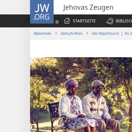
JW.ORG
Jehovas Zeugen
STARTSEITE
BIBLIS
Bibliothek
Zeitschriften
Der Wachtturm | Nr. 3