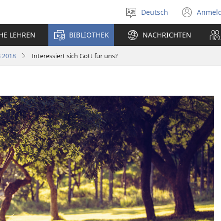
Deutsch
Anmel
Sprache
(öff
auswählen
neu
CHE LEHREN
BIBLIOTHEK
NACHRICHTEN
Fens
 2018
Interessiert sich Gott für uns?