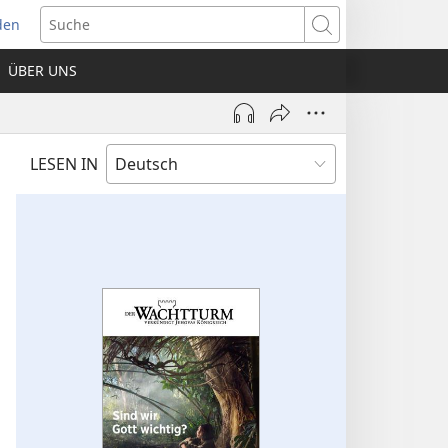
den
net
Suche
es
ÜBER UNS
ter)
LESEN IN