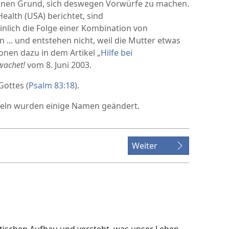
einen Grund, sich deswegen Vorwürfe zu machen.
Health (USA) berichtet, sind
lich die Folge einer Kombination von
... und entstehen nicht, weil die Mutter etwas
ionen dazu in dem Artikel „
Hilfe bei
wachet!
vom 8. Juni 2003.
Gottes (
Psalm 83:18
).
keln wurden einige Namen geändert.
Weiter
tischen Aufbau und versteht, was unser Leben