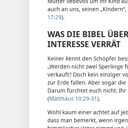
Mutter liebevoll um ihr Kind kü
auch an uns, seinen „Kindern“, i
17:29
).
WAS DIE BIBEL ÜBE
INTERESSE VERRÄT
Keiner kennt den Schöpfer bess
„Werden nicht zwei Sperlinge 
verkauft? Doch kein einziger v
zur Erde fallen. Aber sogar die
Darum fürchtet euch nicht: Ihr 
(
Matthäus 10:29-31
).
Wohl kaum einer achtet auf je
dass man bemerkt, wenn irgend