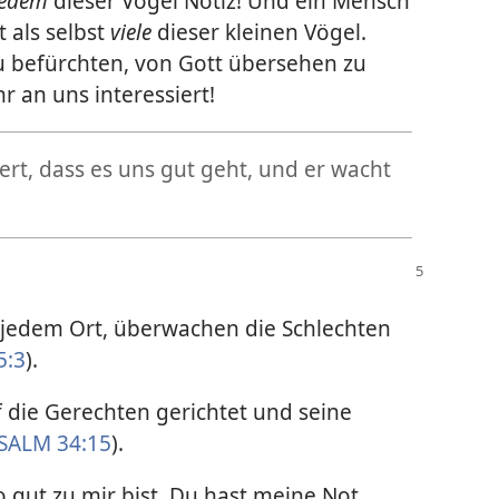
jedem
dieser Vögel Notiz! Und ein Mensch
t als selbst
viele
dieser kleinen Vögel.
u befürchten, von Gott übersehen zu
r an uns interessiert!
iert, dass es uns gut geht, und er wacht
 jedem Ort, überwachen die Schlechten
5:3
).
 die Gerechten gerichtet und seine
SALM 34:15
).
so gut zu mir bist. Du hast meine Not