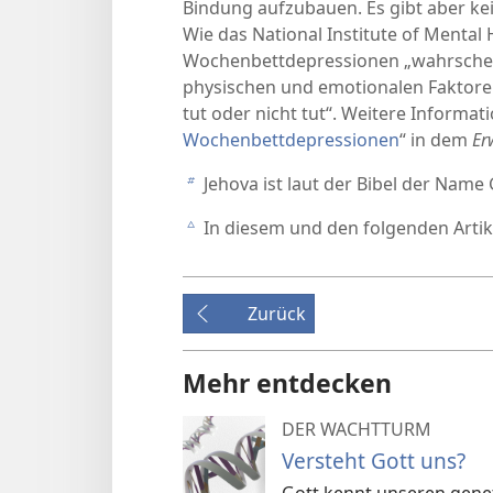
Bindung aufzubauen. Es gibt aber k
Wie das National Institute of Mental 
Wochenbettdepressionen „wahrschein
physischen und emotionalen Faktoren 
tut oder nicht tut“. Weitere Informat
Wochenbettdepressionen
“ in dem
Er
Jehova ist laut der Bibel der Name 
b
In diesem und den folgenden Arti
c
Zurück
Mehr entdecken
DER WACHTTURM
Versteht Gott uns?
Gott kennt unseren gene