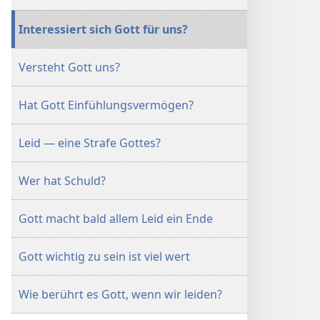
Gott
Gott
wichtig?
wichtig?
Interessiert sich Gott für uns?
Versteht Gott uns?
Hat Gott Einfühlungsvermögen?
Leid — eine Strafe Gottes?
Wer hat Schuld?
Gott macht bald allem Leid ein Ende
Gott wichtig zu sein ist viel wert
Wie berührt es Gott, wenn wir leiden?