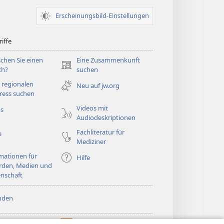
Erscheinungsbild-Einstellungen
iffe
chen Sie einen
Eine Zusammenkunft
(öffnet
ch?
suchen
neues
 regionalen
Neu auf jw.org
Fenster)
ress suchen
Videos mit
os
Audiodeskriptionen
Fachliteratur für
e
Mediziner
mationen für
Hilfe
rden, Medien und
nschaft
nden
htturm ONLINE-
®