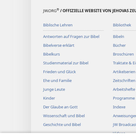
®
JW.ORG
/ OFFIZIELLE WEBSITE VON JEHOVAS Z
Biblische Lehren
Bibliothek
Antworten auf Fragen zur Bibel
Bibeln
Bibelverse erklärt
Bücher
Bibelkurs
Broschüren
Studienmaterial zur Bibel
Traktate & 
Frieden und Glück
Artikelserien
Ehe und Familie
Zeitschriften
Junge Leute
Arbeitshefte
Kinder
Programme
Der Glaube an Gott
Indexe
Wissenschaft und Bibel
Anweisungen
Geschichte und Bibel
JW Broadcas
Videos