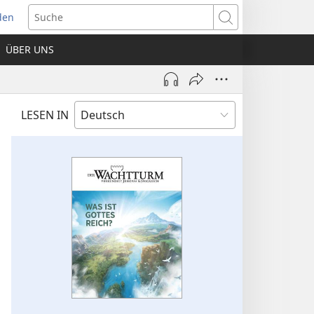
den
net
Suche
es
ÜBER UNS
ter)
LESEN IN