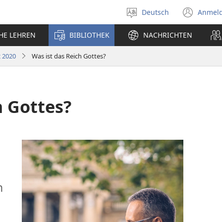
Deutsch
Anmel
Sprache
(öff
auswählen
neu
CHE LEHREN
BIBLIOTHEK
NACHRICHTEN
Fens
 2020
Was ist das Reich Gottes?
h Gottes?
h