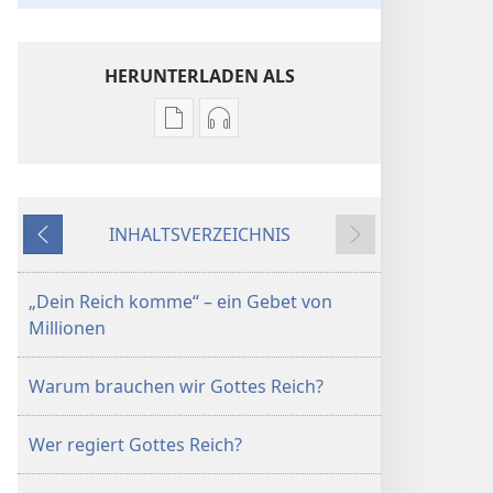
HERUNTERLADEN ALS
Downloadoptionen
Downloadoptionen
für
für
Veröffentlichungen
Audio
DER
DER
INHALTSVERZEICHNIS
WACHTTURM
WACHTTURM
Zurück
Weiter
Was
Was
ist
ist
„Dein Reich komme“ – ein Gebet von
Gottes
Gottes
Millionen
Reich?
Reich?
Warum brauchen wir Gottes Reich?
Wer regiert Gottes Reich?