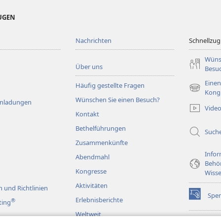
EUGEN
Nachrichten
Schnellzugr
Wüns
Über uns
Besu
Einen
Häufig gestellte Fragen
(öffnet
Kong
Wünschen Sie einen Besuch?
neues
Einladungen
Vide
Fenster)
Kontakt
Bethelführungen
Such
Zusammenkünfte
Infor
Abendmahl
Behö
Kongresse
Wisse
Aktivitäten
 und Richtlinien
Spe
(öffnet
Erlebnisberichte
®
ting
neues
Weltweit
Fenster)
Wac