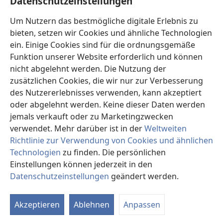
Datenschutzeinstellungen
Spenden
Um Nutzern das bestmögliche digitale Erlebnis zu
(öffnet
neues
bieten, setzen wir Cookies und ähnliche Technologien
Fenster)
ein. Einige Cookies sind für die ordnungsgemäße
Wachtturm ONLINE-BIBLIOTHEK
(öffnet
Funktion unserer Website erforderlich und können
neues
®
JW Hub
nicht abgelehnt werden. Die Nutzung der
Fenster)
(öffnet
zusätzlichen Cookies, die wir nur zur Verbesserung
neues
®
JW Library
Fenster)
des Nutzererlebnisses verwenden, kann akzeptiert
oder abgelehnt werden. Keine dieser Daten werden
®
Watchtower Library
jemals verkauft oder zu Marketingzwecken
verwendet. Mehr darüber ist in der
Weltweiten
Richtlinie zur Verwendung von Cookies und ähnlichen
Technologien
zu finden. Die persönlichen
Einstellungen können jederzeit in den
Copyright
© 2026 Watch Tower Bible and Tract Society of Pennsylvania.
NUTZUNGSBEDINGUNGEN
|
DATENSCHUTZERKLÄRUNG
|
Datenschutzeinstellungen
geändert werden.
In
DATENSCHUTZEINSTELLUNGEN
an
Akzeptieren
Ablehnen
Anpassen