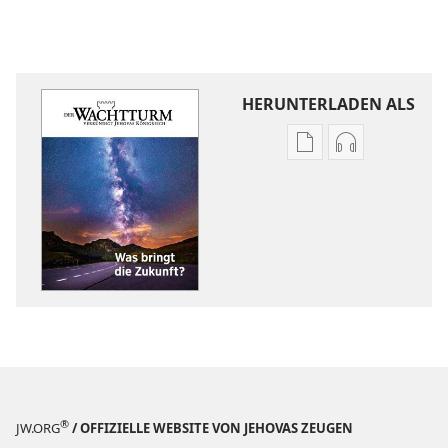
HERUNTERLADEN ALS
Downloadoptione
Downloadopt
für
für
Veröffentlichunge
Audio
DER
DER
WACHTTURM
WACHTTURM
Was
Was
bringt
bringt
die
die
Zukunft?
Zukunft?
®
JW.ORG
/ OFFIZIELLE WEBSITE VON JEHOVAS ZEUGEN