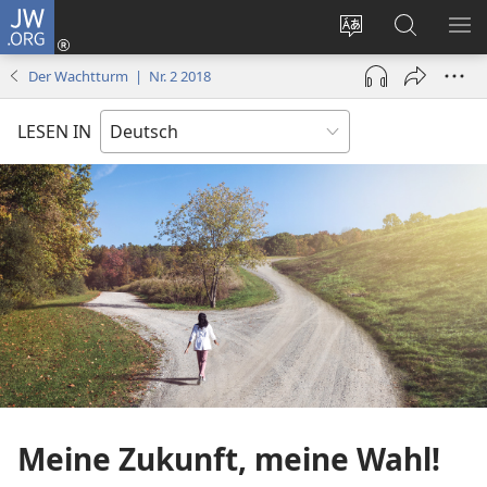
JW.ORG
Anmelden
(öffnet
Websitesprache
Suche
ME
neues
ändern
EI
Der Wachtturm | Nr. 2 2018
Fenster)
LESEN IN
Meine Zukunft, meine Wahl!