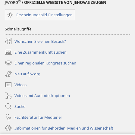
®
JW.ORG
/ OFFIZIELLE WEBSITE VON JEHOVAS ZEUGEN
Erscheinungsbild-Einstellungen
Schnellzugriffe
Wünschen Sie einen Besuch?
Eine Zusammenkunft suchen
(öffnet
neues
Einen regionalen Kongress suchen
(öffnet
Fenster)
neues
Neu auf jw.org
Fenster)
Videos
Videos mit Audiodeskriptionen
Suche
Fachliteratur für Mediziner
Informationen für Behörden, Medien und Wissenschaft