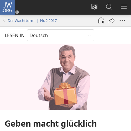
JW.ORG
Anmelden
(öffnet
Websitesprache
Suche
ME
neues
ändern
EI
Der Wachtturm | Nr. 2 2017
Fenster)
LESEN IN
Geben macht glücklich