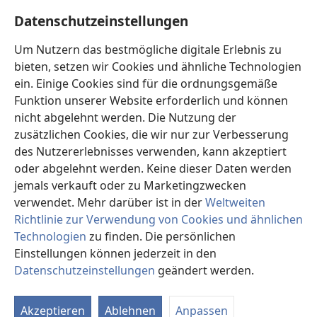
Hilfe
Datenschutzeinstellungen
Spenden
Um Nutzern das bestmögliche digitale Erlebnis zu
(öffnet
neues
bieten, setzen wir Cookies und ähnliche Technologien
Fenster)
ein. Einige Cookies sind für die ordnungsgemäße
Wachtturm ONLINE-BIBLIOTHEK
(öffnet
Funktion unserer Website erforderlich und können
neues
®
JW Hub
nicht abgelehnt werden. Die Nutzung der
Fenster)
(öffnet
zusätzlichen Cookies, die wir nur zur Verbesserung
neues
®
JW Library
Fenster)
des Nutzererlebnisses verwenden, kann akzeptiert
oder abgelehnt werden. Keine dieser Daten werden
®
Watchtower Library
jemals verkauft oder zu Marketingzwecken
verwendet. Mehr darüber ist in der
Weltweiten
Richtlinie zur Verwendung von Cookies und ähnlichen
Technologien
zu finden. Die persönlichen
Einstellungen können jederzeit in den
Copyright
© 2026 Watch Tower Bible and Tract Society of Pennsylvania.
NUTZUNGSBEDINGUNGEN
|
DATENSCHUTZERKLÄRUNG
|
Datenschutzeinstellungen
geändert werden.
In
DATENSCHUTZEINSTELLUNGEN
an
Akzeptieren
Ablehnen
Anpassen