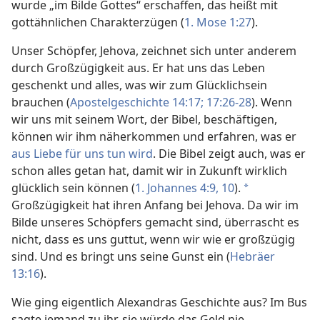
wurde „im Bilde Gottes“ erschaffen, das heißt mit
gottähnlichen Charakterzügen (
1. Mose 1:27
).
Unser Schöpfer, Jehova, zeichnet sich unter anderem
durch Großzügigkeit aus. Er hat uns das Leben
geschenkt und alles, was wir zum Glücklichsein
brauchen (
Apostelgeschichte 14:17;
17:26-28
). Wenn
wir uns mit seinem Wort, der Bibel, beschäftigen,
können wir ihm näherkommen und erfahren, was er
aus Liebe für uns tun wird
. Die Bibel zeigt auch, was er
schon alles getan hat, damit wir in Zukunft wirklich
glücklich sein können (
1. Johannes 4:9, 10
).
a
Großzügigkeit hat ihren Anfang bei Jehova. Da wir im
Bilde unseres Schöpfers gemacht sind, überrascht es
nicht, dass es uns guttut, wenn wir wie er großzügig
sind. Und es bringt uns seine Gunst ein (
Hebräer
13:16
).
Wie ging eigentlich Alexandras Geschichte aus? Im Bus
sagte jemand zu ihr, sie würde das Geld nie