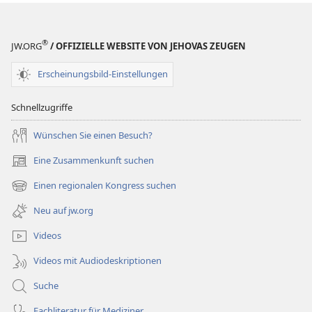
®
JW.ORG
/ OFFIZIELLE WEBSITE VON JEHOVAS ZEUGEN
Erscheinungsbild-Einstellungen
Schnellzugriffe
Wünschen Sie einen Besuch?
Eine Zusammenkunft suchen
(öffnet
neues
Einen regionalen Kongress suchen
(öffnet
Fenster)
neues
Neu auf jw.org
Fenster)
Videos
Videos mit Audiodeskriptionen
Suche
Fachliteratur für Mediziner