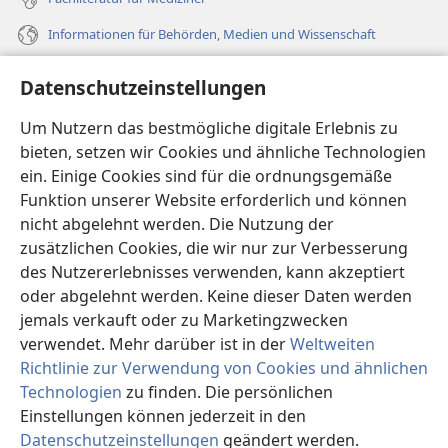
Informationen für Behörden, Medien und Wissenschaft
Hilfe
Datenschutzeinstellungen
Spenden
Um Nutzern das bestmögliche digitale Erlebnis zu
(öffnet
neues
bieten, setzen wir Cookies und ähnliche Technologien
Fenster)
ein. Einige Cookies sind für die ordnungsgemäße
Wachtturm ONLINE-BIBLIOTHEK
(öffnet
Funktion unserer Website erforderlich und können
neues
®
JW Hub
nicht abgelehnt werden. Die Nutzung der
Fenster)
(öffnet
zusätzlichen Cookies, die wir nur zur Verbesserung
neues
®
JW Library
Fenster)
des Nutzererlebnisses verwenden, kann akzeptiert
oder abgelehnt werden. Keine dieser Daten werden
®
Watchtower Library
jemals verkauft oder zu Marketingzwecken
verwendet. Mehr darüber ist in der
Weltweiten
Richtlinie zur Verwendung von Cookies und ähnlichen
Technologien
zu finden. Die persönlichen
Copyright
© 2026 Watch Tower Bible and Tract Society of Pennsylvania.
Einstellungen können jederzeit in den
NUTZUNGSBEDINGUNGEN
|
DATENSCHUTZERKLÄRUNG
|
Datenschutzeinstellungen
geändert werden.