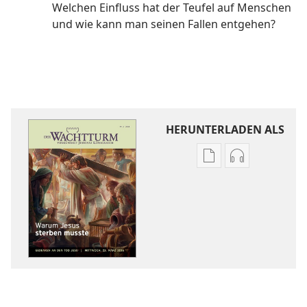
Welchen Einfluss hat der Teufel auf Menschen
und wie kann man seinen Fallen entgehen?
HERUNTERLADEN ALS
Downloadoptione
Downloadopt
für
für
Veröffentlichunge
Audio
DER
DER
WACHTTURM
WACHTTURM
Warum
Warum
Jesus
Jesus
sterben
sterben
musste
musste