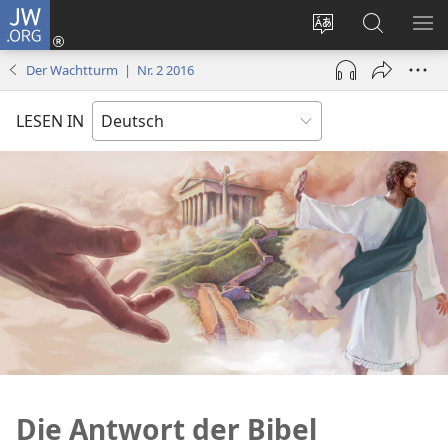
JW.ORG
Anmelden
(öffnet
Websitesprache
Suche
ME
neues
ändern
EI
Der Wachtturm | Nr. 2 2016
Fenster)
LESEN IN
Die Antwort der Bibel