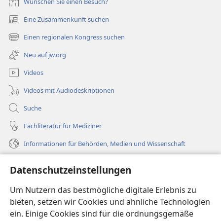
Wünschen Sie einen Besuch?
Eine Zusammenkunft suchen
(öffnet
neues
Einen regionalen Kongress suchen
(öffnet
Fenster)
neues
Neu auf jw.org
Fenster)
Videos
Videos mit Audiodeskriptionen
Suche
Fachliteratur für Mediziner
Informationen für Behörden, Medien und Wissenschaft
Hilfe
Datenschutzeinstellungen
Spenden
Um Nutzern das bestmögliche digitale Erlebnis zu
(öffnet
neues
bieten, setzen wir Cookies und ähnliche Technologien
Fenster)
ein. Einige Cookies sind für die ordnungsgemäße
Wachtturm ONLINE-BIBLIOTHEK
(öffnet