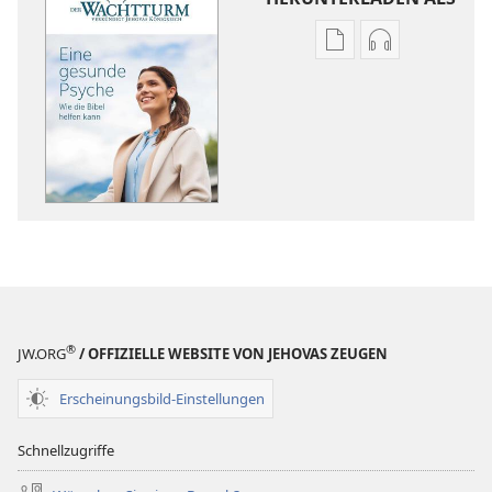
Downloadoptione
Downloadopt
für
für
Veröffentlichunge
Audio
DER
DER
WACHTTURM
WACHTTURM
Eine
Eine
gesunde
gesunde
Psyche –
Psyche –
wie
wie
die
die
Bibel
Bibel
helfen
helfen
®
JW.ORG
/ OFFIZIELLE WEBSITE VON JEHOVAS ZEUGEN
kann
kann
Erscheinungsbild-Einstellungen
Schnellzugriffe