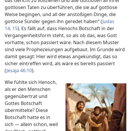
das Gericht zu vollziehen und alle Gottlosen all ihrer
gottlosen Taten zu überführen, die sie auf gottlose
Weise begingen, und all der anstößigen Dinge, die
gottlose Sünder gegen ihn geredet haben“ (
Judas
14, 15
). Es fällt auf, dass Henochs Botschaft in der
Vergangenheitsform steht, so als ob das, was Gott
vorhatte, schon passiert wäre. Nach diesem Muster
sind viele Prophezeiungen aufgebaut. Im Grunde wird
damit gesagt: Hier wird etwas angekündigt, das so
sicher eintreffen wird, als wäre es bereits passiert
(
Jesaja 46:10
).
Wie fühlte sich Henoch,
als er den Menschen
gegenübertrat und
Gottes Botschaft
übermittelte? Diese
Botschaft hatte es in
sich — allein schon, weil