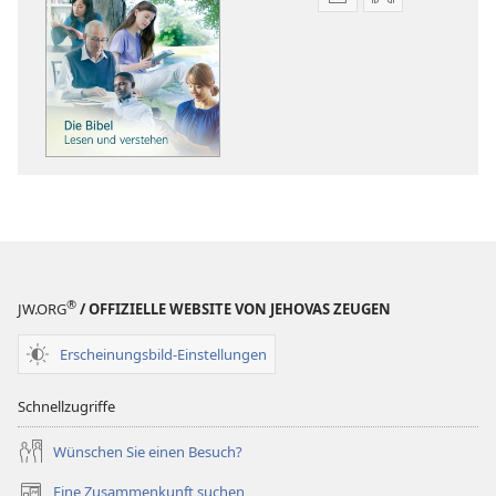
Downloadoptione
Downloadopt
für
für
Veröffentlichunge
Audio
DER
DER
WACHTTURM
WACHTTURM
Die
Die
Bibel:
Bibel:
Lesen
Lesen
und
und
verstehen
verstehen
®
JW.ORG
/ OFFIZIELLE WEBSITE VON JEHOVAS ZEUGEN
Erscheinungsbild-Einstellungen
Schnellzugriffe
Wünschen Sie einen Besuch?
Eine Zusammenkunft suchen