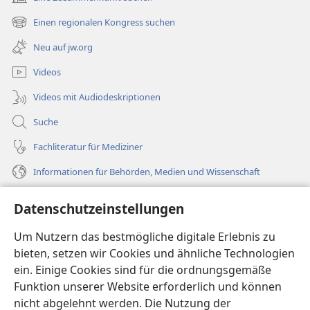
(öffnet
neues
Einen regionalen Kongress suchen
(öffnet
Fenster)
neues
Neu auf jw.org
Fenster)
Videos
Videos mit Audiodeskriptionen
Suche
Fachliteratur für Mediziner
Informationen für Behörden, Medien und Wissenschaft
Hilfe
Datenschutzeinstellungen
Spenden
Um Nutzern das bestmögliche digitale Erlebnis zu
(öffnet
neues
bieten, setzen wir Cookies und ähnliche Technologien
Fenster)
ein. Einige Cookies sind für die ordnungsgemäße
Wachtturm ONLINE-BIBLIOTHEK
(öffnet
Funktion unserer Website erforderlich und können
neues
®
JW Hub
nicht abgelehnt werden. Die Nutzung der
Fenster)
(öffnet