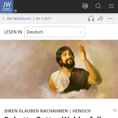
JW.ORG
Anmelden
(öffnet
Websitesprache
Suche
ME
neues
ändern
EI
Der Wachtturm | Nr. 1 2017
Fenster)
LESEN IN
IHREN GLAUBEN NACHAHMEN | HENOCH