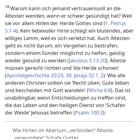
18
Warum kann sich jemand vertrauensvoll an die
Ältesten wenden, wenn er schwer gesündigt hat? Weil
sie vor allem
Hirten
der Herde Gottes sind (
1. Petrus
5:1-4
). Kein liebevoller Hirte schlägt ein blutendes, aber
williges Lamm, weil es sich verletzt hat. Auch Ältesten
geht es nicht darum, ein Vergehen zu bestrafen,
sondern einem Sünder möglichst zu helfen, geistig
wieder gesund zu werden (
Jakobus 5:13-20
). Älteste
müssen gerecht richten und ‘die Herde schonen’
(
Apostelgeschichte 20:29, 30;
Jesaja 32:1, 2
). Wie alle
anderen Christen sollten sie ‘Recht üben, Güte lieben
und bescheiden mit Gott wandeln’ (
Micha 6:8
). Das ist
unabdingbar, wenn Entscheidungen zu treffen sind,
die das Leben und den heiligen Dienst von ‘Schafen
der Weide’ Jehovas betreffen (
Psalm 100:3
).
Wie Hirten im Altertum „verbinden“ Älteste
„verwundete“ Schafe Gottes