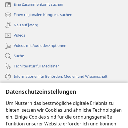
Eine Zusammenkunft suchen
(öffnet
neues
Einen regionalen Kongress suchen
(öffnet
Fenster)
neues
Neu auf jw.org
Fenster)
Videos
Videos mit Audiodeskriptionen
Suche
Fachliteratur für Mediziner
Informationen für Behörden, Medien und Wissenschaft
Hilfe
Datenschutzeinstellungen
Spenden
Um Nutzern das bestmögliche digitale Erlebnis zu
(öffnet
neues
bieten, setzen wir Cookies und ähnliche Technologien
Fenster)
ein. Einige Cookies sind für die ordnungsgemäße
Wachtturm ONLINE-BIBLIOTHEK
(öffnet
Funktion unserer Website erforderlich und können
neues