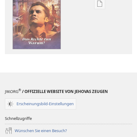
Downloadoptio
für
Veröffentlichun
DER
WACHTTURM
–
STUDIENAUSGA
15. November
2006
®
JW.ORG
/ OFFIZIELLE WEBSITE VON JEHOVAS ZEUGEN
Erscheinungsbild-Einstellungen
Schnellzugriffe
Wünschen Sie einen Besuch?