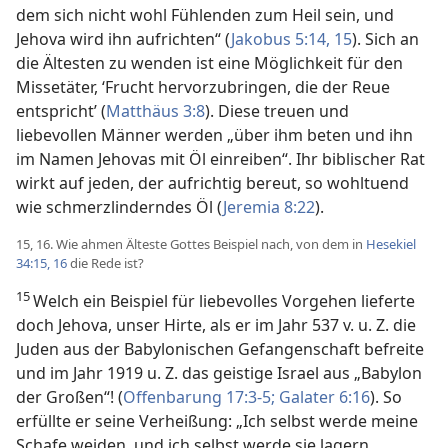
dem sich nicht wohl Fühlenden zum Heil sein, und
Jehova wird ihn aufrichten“ (
Jakobus 5:14, 15
). Sich an
die Ältesten zu wenden ist eine Möglichkeit für den
Missetäter, ‘Frucht hervorzubringen, die der Reue
entspricht’ (
Matthäus 3:8
). Diese treuen und
liebevollen Männer werden „über ihm beten und ihn
im Namen Jehovas mit Öl einreiben“. Ihr biblischer Rat
wirkt auf jeden, der aufrichtig bereut, so wohltuend
wie schmerzlinderndes Öl (
Jeremia 8:22
).
15, 16. Wie ahmen Älteste Gottes Beispiel nach, von dem in
Hesekiel
34:15, 16
die Rede ist?
15
Welch ein Beispiel für liebevolles Vorgehen lieferte
doch Jehova, unser Hirte, als er im Jahr 537 v. u. Z. die
Juden aus der Babylonischen Gefangenschaft befreite
und im Jahr 1919 u. Z. das geistige Israel aus „Babylon
der Großen“! (
Offenbarung 17:3-5;
Galater 6:16
). So
erfüllte er seine Verheißung: „Ich selbst werde meine
Schafe weiden, und ich selbst werde sie lagern