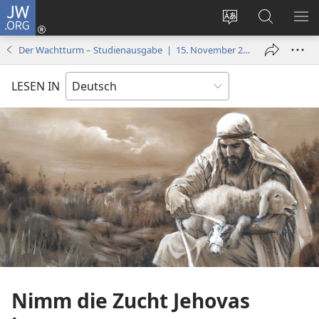
JW.ORG
Anmelden
(öffnet
Websitesprache
Suche
ME
neues
ändern
EI
Der Wachtturm – Studienausgabe | 15. November 2006
Fenster)
LESEN IN
Nimm die Zucht Jehovas