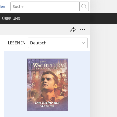
den
net
Suche
es
ÜBER UNS
ter)
LESEN IN