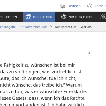
Deutsch
Anmel
Sprache
(öff
auswählen
neu
CHE LEHREN
BIBLIOTHEK
NACHRICHTEN
Fens
ienausgabe | 15. November 2006
Das Rechte tun — Warum?
e Fähigkeit zu wünschen ist bei mir
as zu vollbringen, was vortrefflich ist,
ute, das ich wünsche, tue ich nicht,
 nicht wünsche, das treibe ich.“ Warum
das zu tun, was er wünschte? Er erklärte:
dieses Gesetz: dass, wenn ich das Rechte
bei mir vorhanden ist. Ich habe wirklich