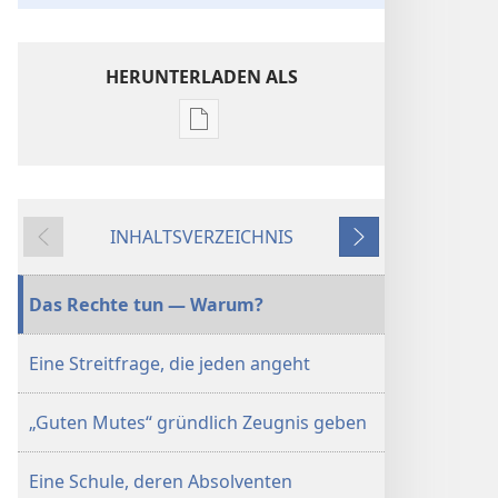
HERUNTERLADEN ALS
Downloadoptionen
für
Veröffentlichungen
DER
INHALTSVERZEICHNIS
WACHTTURM
Zurück
Weiter
–
STUDIENAUSGABE
Das Rechte tun — Warum?
15. November
2006
Eine Streitfrage, die jeden angeht
„Guten Mutes“ gründlich Zeugnis geben
Eine Schule, deren Absolventen