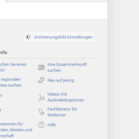
Erscheinungsbild-Einstellungen
iffe
chen Sie einen
Eine Zusammenkunft
(öffnet
ch?
suchen
neues
 regionalen
Neu auf jw.org
Fenster)
ress suchen
Videos mit
os
Audiodeskriptionen
Fachliteratur für
e
Mediziner
mationen für
Hilfe
rden, Medien und
nschaft