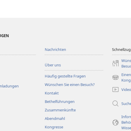
EUGEN
Nachrichten
Schnellzugr
Wüns
Über uns
Besu
Einen
Häufig gestellte Fragen
(öffnet
Kong
Wünschen Sie einen Besuch?
neues
Einladungen
Vide
Fenster)
Kontakt
Bethelführungen
Such
Zusammenkünfte
Infor
Abendmahl
Behö
Kongresse
Wisse