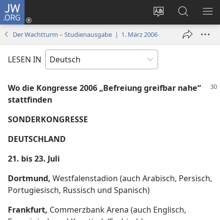
JW.ORG
Anmelden
(öffnet
Websitesprache
Suche
ME
neues
ändern
EI
Der Wachtturm – Studienausgabe | 1. März 2006
Fenster)
LESEN IN
Wo die Kongresse 2006 „Befreiung greifbar nahe“
stattfinden
SONDERKONGRESSE
DEUTSCHLAND
21. bis 23. Juli
Dortmund,
Westfalenstadion (auch Arabisch, Persisch,
Portugiesisch, Russisch und Spanisch)
Frankfurt,
Commerzbank Arena (auch Englisch,