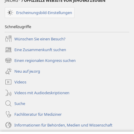
JW.ORG
/ OFFIZIELLE WEBSITE VON JEHOVAS ZEUGEN
Erscheinungsbild-Einstellungen
Schnellzugriffe
Wünschen Sie einen Besuch?
Eine Zusammenkunft suchen
(öffnet
neues
Einen regionalen Kongress suchen
(öffnet
Fenster)
neues
Neu auf jw.org
Fenster)
Videos
Videos mit Audiodeskriptionen
Suche
Fachliteratur für Mediziner
Informationen für Behörden, Medien und Wissenschaft