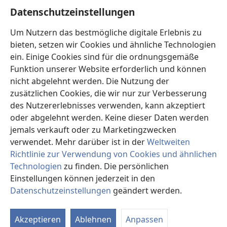
Hilfe
Datenschutzeinstellungen
Spenden
Um Nutzern das bestmögliche digitale Erlebnis zu
(öffnet
neues
bieten, setzen wir Cookies und ähnliche Technologien
Fenster)
ein. Einige Cookies sind für die ordnungsgemäße
Wachtturm ONLINE-BIBLIOTHEK
(öffnet
Funktion unserer Website erforderlich und können
neues
®
JW Hub
nicht abgelehnt werden. Die Nutzung der
Fenster)
(öffnet
zusätzlichen Cookies, die wir nur zur Verbesserung
neues
®
JW Library
Fenster)
des Nutzererlebnisses verwenden, kann akzeptiert
oder abgelehnt werden. Keine dieser Daten werden
®
Watchtower Library
jemals verkauft oder zu Marketingzwecken
verwendet. Mehr darüber ist in der
Weltweiten
Richtlinie zur Verwendung von Cookies und ähnlichen
Technologien
zu finden. Die persönlichen
Copyright
© 2026 Watch Tower Bible and Tract Society of Pennsylvania.
Einstellungen können jederzeit in den
NUTZUNGSBEDINGUNGEN
|
DATENSCHUTZERKLÄRUNG
|
Datenschutzeinstellungen
geändert werden.
In
DATENSCHUTZEINSTELLUNGEN
an
Akzeptieren
Ablehnen
Anpassen