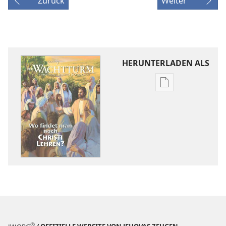
Zurück
Weiter
HERUNTERLADEN ALS
Downloadoptio
für
Veröffentlichun
DER
WACHTTURM
–
STUDIENAUSGA
1. März
2006
®