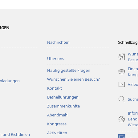
EUGEN
Nachrichten
Schnellzugr
Wüns
Über uns
Besu
Einen
Häufig gestellte Fragen
(öffnet
Kong
Wünschen Sie einen Besuch?
neues
Einladungen
Vide
Fenster)
Kontakt
Bethelführungen
Such
Zusammenkünfte
Infor
Abendmahl
Behö
Kongresse
Wisse
Aktivitäten
 und Richtlinien