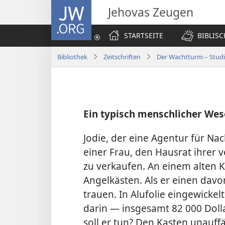
JW.ORG
Jehovas Zeugen
STARTSEITE
BIBLIS
Bibliothek
Zeitschriften
Der Wachtturm – Stud
Ein typisch menschlicher We
Jodie, der eine Agentur für Na
einer Frau, den Hausrat ihrer
zu verkaufen. An einem alten K
Angelkästen. Als er einen davon
trauen. In Alufolie eingewicke
darin — insgesamt 82 000 Dollar
soll er tun? Den Kasten unauffä