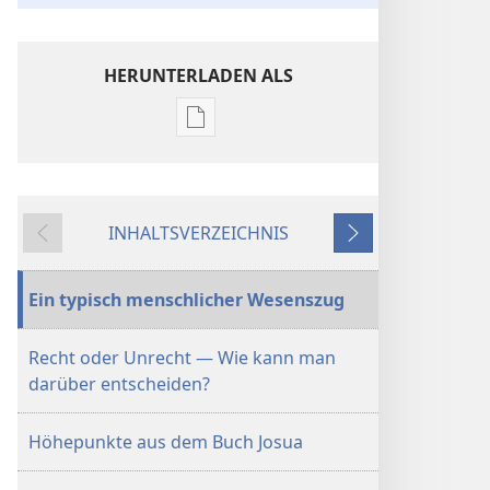
HERUNTERLADEN ALS
Downloadoptionen
für
Veröffentlichungen
DER
INHALTSVERZEICHNIS
WACHTTURM
Zurück
Weiter
–
STUDIENAUSGABE
Ein typisch menschlicher Wesenszug
1. Dezember
2004
Recht oder Unrecht — Wie kann man
darüber entscheiden?
Höhepunkte aus dem Buch Josua