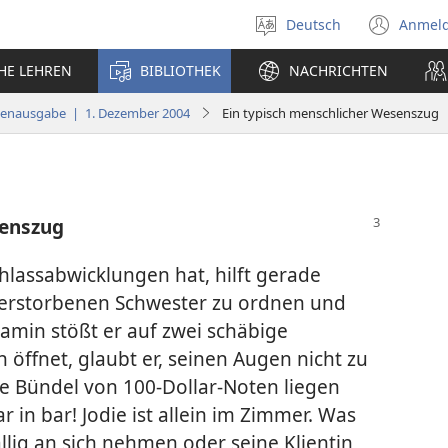
Deutsch
Anmel
Sprache
(öff
auswählen
neu
CHE LEHREN
BIBLIOTHEK
NACHRICHTEN
Fens
ienausgabe | 1. Dezember 2004
Ein typisch menschlicher Wesenszug
senszug
chlassabwicklungen hat, hilft gerade
 verstorbenen Schwester zu ordnen und
amin stößt er auf zwei schäbige
 öffnet, glaubt er, seinen Augen nicht zu
lte Bündel von 100-Dollar-Noten liegen
 in bar! Jodie ist allein im Zimmer. Was
llig an sich nehmen oder seine Klientin