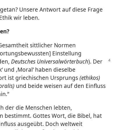
e getan? Unsere Antwort auf diese Frage
thik wir leben.
hen?
Gesamtheit sittlicher Normen
wortungsbewussten] Einstellung
uden,
Deutsches
Universalwörterbuch
). Der
hik‘ und ‚Moral‘ haben dieselbe
rt ist griechischen Ursprungs
(ethikos)
oralis)
und beide weisen auf den Einfluss
in.“
ch der die Menschen lebten,
n bestimmt. Gottes Wort, die Bibel, hat
Einfluss ausgeübt. Doch weltweit