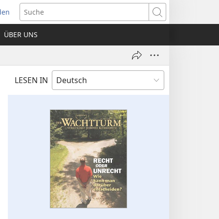
den
net
Suche
es
ÜBER UNS
ter)
LESEN IN