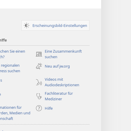
Erscheinungsbild-Einstellungen
iffe
chen Sie einen
Eine Zusammenkunft
(öffnet
ch?
suchen
neues
 regionalen
Neu auf jw.org
Fenster)
ress suchen
Videos mit
os
Audiodeskriptionen
Fachliteratur für
e
Mediziner
mationen für
Hilfe
rden, Medien und
nschaft