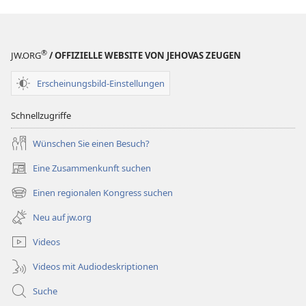
®
JW.ORG
/ OFFIZIELLE WEBSITE VON JEHOVAS ZEUGEN
Erscheinungsbild-Einstellungen
Schnellzugriffe
Wünschen Sie einen Besuch?
Eine Zusammenkunft suchen
(öffnet
neues
Einen regionalen Kongress suchen
(öffnet
Fenster)
neues
Neu auf jw.org
Fenster)
Videos
Videos mit Audiodeskriptionen
Suche