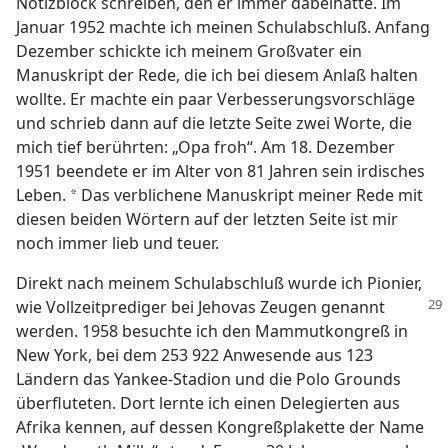
Notizblock schreiben, den er immer dabeihatte. Im
Januar 1952 machte ich meinen Schulabschluß. Anfang
Dezember schickte ich meinem Großvater ein
Manuskript der Rede, die ich bei diesem Anlaß halten
wollte. Er machte ein paar Verbesserungsvorschläge
und schrieb dann auf die letzte Seite zwei Worte, die
mich tief berührten: „Opa froh“. Am 18. Dezember
1951 beendete er im Alter von 81 Jahren sein irdisches
Leben.
Das verblichene Manuskript meiner Rede mit
*
diesen beiden Wörtern auf der letzten Seite ist mir
noch immer lieb und teuer.
Direkt nach meinem Schulabschluß wurde ich Pionier,
wie Vollzeitprediger bei Jehovas Zeugen
genannt
werden. 1958 besuchte ich den Mammutkongreß in
New York, bei dem 253 922 Anwesende aus 123
Ländern das Yankee-Stadion und die Polo Grounds
überfluteten. Dort lernte ich einen Delegierten aus
Afrika kennen, auf dessen Kongreßplakette der Name