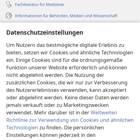
Fachliteratur für Mediziner
Informationen für Behörden, Medien und Wissenschaft
Hilfe
Datenschutzeinstellungen
Spenden
Um Nutzern das bestmögliche digitale Erlebnis zu
(öffnet
neues
bieten, setzen wir Cookies und ähnliche Technologien
Fenster)
ein. Einige Cookies sind für die ordnungsgemäße
Wachtturm ONLINE-BIBLIOTHEK
(öffnet
Funktion unserer Website erforderlich und können
neues
®
JW Hub
nicht abgelehnt werden. Die Nutzung der
Fenster)
(öffnet
zusätzlichen Cookies, die wir nur zur Verbesserung
neues
®
JW Library
Fenster)
des Nutzererlebnisses verwenden, kann akzeptiert
oder abgelehnt werden. Keine dieser Daten werden
®
Watchtower Library
jemals verkauft oder zu Marketingzwecken
verwendet. Mehr darüber ist in der
Weltweiten
Richtlinie zur Verwendung von Cookies und ähnlichen
Technologien
zu finden. Die persönlichen
Copyright
© 2026 Watch Tower Bible and Tract Society of Pennsylvania.
Einstellungen können jederzeit in den