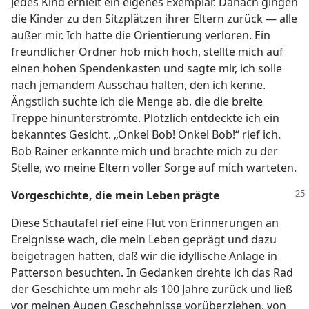
Jedes Kind erhielt ein eigenes Exemplar. Danach gingen
die Kinder zu den Sitzplätzen ihrer Eltern zurück — alle
außer mir. Ich hatte die Orientierung verloren. Ein
freundlicher Ordner hob mich hoch, stellte mich auf
einen hohen Spendenkasten und sagte mir, ich solle
nach jemandem Ausschau halten, den ich kenne.
Ängstlich suchte ich die Menge ab, die die breite
Treppe hinunterströmte. Plötzlich entdeckte ich ein
bekanntes Gesicht. „Onkel Bob! Onkel Bob!“ rief ich.
Bob Rainer erkannte mich und brachte mich zu der
Stelle, wo meine Eltern voller Sorge auf mich warteten.
Vorgeschichte, die mein Leben prägte
Diese Schautafel rief eine Flut von Erinnerungen an
Ereignisse wach, die mein Leben geprägt und dazu
beigetragen hatten, daß wir die idyllische Anlage in
Patterson besuchten. In Gedanken drehte ich das Rad
der Geschichte um mehr als 100 Jahre zurück und ließ
vor meinen Augen Geschehnisse vorüberziehen, von