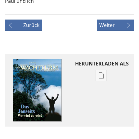
Paul und ich
Zurück
Weiter
HERUNTERLADEN ALS
Downloadoptio
für
Veröffentlichun
DER
WACHTTURM
–
STUDIENAUSGA
1. Oktober
2000