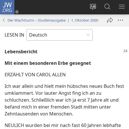
JW.ORG
Anmelden
(öffnet
Websitesprache
Suche
ME
neues
ändern
EI
Der Wachtturm – Studienausgabe | 1. Oktober 2000
Fenster)
LESEN IN
Lebensbericht
Mit einem besonderen Erbe gesegnet
ERZÄHLT VON CAROL ALLEN
Ich war allein und hielt mein hübsches neues Buch fest
umklammert. Vor lauter Angst fing ich an zu
schluchzen. Schließlich war ich ja erst 7 Jahre alt und
befand mich in einer fremden Stadt mitten unter
Zehntausenden von Menschen.
NEULICH wurden bei mir nach fast 60 Jahren lebhafte