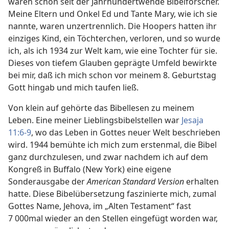
waren schon seit der Jahrhundertwende Bibelforscher.
Meine Eltern und Onkel Ed und Tante Mary, wie ich sie
nannte, waren unzertrennlich. Die Hoopers hatten ihr
einziges Kind, ein Töchterchen, verloren, und so wurde
ich, als ich 1934 zur Welt kam, wie eine Tochter für sie.
Dieses von tiefem Glauben geprägte Umfeld bewirkte
bei mir, daß ich mich schon vor meinem 8. Geburtstag
Gott hingab und mich taufen ließ.
Von klein auf gehörte das Bibellesen zu meinem
Leben. Eine meiner Lieblingsbibelstellen war
Jesaja
11:6-9
, wo das Leben in Gottes neuer Welt beschrieben
wird. 1944 bemühte ich mich zum erstenmal, die Bibel
ganz durchzulesen, und zwar nachdem ich auf dem
Kongreß in Buffalo (New York) eine eigene
Sonderausgabe der
American Standard Version
erhalten
hatte. Diese Bibelübersetzung faszinierte mich, zumal
Gottes Name, Jehova, im „Alten Testament“ fast
7 000mal wieder an den Stellen eingefügt worden war,