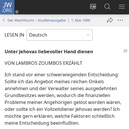
JW.ORG
Anmelden
(öffnet
Websitesprache
Suche
ME
neues
ändern
EI
Der Wachtturm – Studienausgabe | 1. Mai 1996
Fenster)
LESEN IN
Unter Jehovas liebevoller Hand dienen
VON LAMBROS ZOUMBOS ERZÄHLT
Ich stand vor einer schwerwiegenden Entscheidung:
Sollte ich das Angebot meines reichen Onkels
annehmen und der Verwalter seines ausgedehnten
Grundbesitzes werden, wodurch die finanziellen
Probleme meiner Angehörigen gelöst worden wären,
oder sollte ich ein Vollzeitdiener Jehovas werden? Ich
möchte gern erklären, welche Faktoren schließlich
meine Entscheidung beeinflußten.