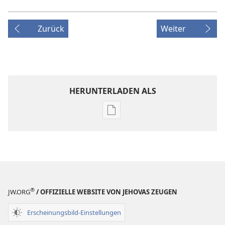
Zurück
Weiter
HERUNTERLADEN ALS
Downloadoptionen
für
Veröffentlichungen
DER
WACHTTURM
–
STUDIENAUSGABE
®
JW.ORG
/ OFFIZIELLE WEBSITE VON JEHOVAS ZEUGEN
1. Mai
1996
Erscheinungsbild-Einstellungen