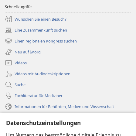
Schnellzugriffe
Wünschen Sie einen Besuch?
Eine Zusammenkunft suchen
(öffnet
neues
Einen regionalen Kongress suchen
(öffnet
Fenster)
neues
Neu auf jw.org
Fenster)
Videos
Videos mit Audiodeskriptionen
Suche
Fachliteratur für Mediziner
Informationen für Behörden, Medien und Wissenschaft
Hilfe
Datenschutzeinstellungen
Spenden
Um Nutzern das bestmögliche digitale Erlebnis zu
(öffnet