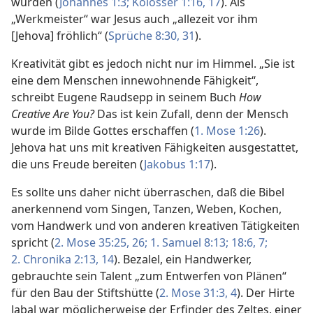
wurden (
Johannes 1:3;
Kolosser 1:16, 17
). Als
„Werkmeister“ war Jesus auch „allezeit vor ihm
[Jehova] fröhlich“ (
Sprüche 8:30, 31
).
Kreativität gibt es jedoch nicht nur im Himmel. „Sie ist
eine dem Menschen innewohnende Fähigkeit“,
schreibt Eugene Raudsepp in seinem Buch
How
Creative Are You?
Das ist kein Zufall, denn der Mensch
wurde im Bilde Gottes erschaffen (
1. Mose 1:26
).
Jehova hat uns mit kreativen Fähigkeiten ausgestattet,
die uns Freude bereiten (
Jakobus 1:17
).
Es sollte uns daher nicht überraschen, daß die Bibel
anerkennend vom Singen, Tanzen, Weben, Kochen,
vom Handwerk und von anderen kreativen Tätigkeiten
spricht (
2. Mose 35:25, 26;
1. Samuel 8:13;
18:6, 7;
2. Chronika 2:13, 14
). Bezalel, ein Handwerker,
gebrauchte sein Talent „zum Entwerfen von Plänen“
für den Bau der Stiftshütte (
2. Mose 31:3, 4
). Der Hirte
Jabal war möglicherweise der Erfinder des Zeltes, einer