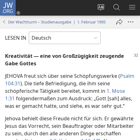
JW.ORG
Anmelden
(öffnet
Websitesprache
Suche
ME
neues
ändern
EI
Der Wachtturm – Studienausgabe | 1. Februar 1995
Fenster)
LESEN IN
Kreativität — eine von Großzügigkeit zeugende
Gabe Gottes
JEHOVA freut sich über seine Schöpfungswerke (
Psalm
104:31
). Die tiefe Befriedigung, die ihm seine
schöpferische Tätigkeit bereitet, kommt in
1. Mose
1:31
folgendermaßen zum Ausdruck: „Gott [sah] alles,
was er gemacht hatte, und siehe, es war sehr gut.“
Jehova behielt diese Freude nicht für sich. Er gewährte
Jesus das Vorrecht, sein Beauftragter oder Mitarbeiter
zu sein, durch den alle anderen Dinge erschaffen