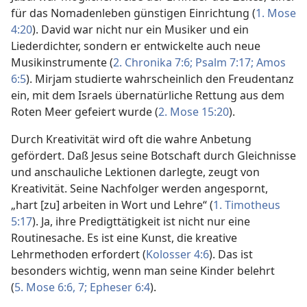
für das Nomadenleben günstigen Einrichtung (
1. Mose
4:20
). David war nicht nur ein Musiker und ein
Liederdichter, sondern er entwickelte auch neue
Musikinstrumente (
2. Chronika 7:6;
Psalm 7:17;
Amos
6:5
). Mirjam studierte wahrscheinlich den Freudentanz
ein, mit dem Israels übernatürliche Rettung aus dem
Roten Meer gefeiert wurde (
2. Mose 15:20
).
Durch Kreativität wird oft die wahre Anbetung
gefördert. Daß Jesus seine Botschaft durch Gleichnisse
und anschauliche Lektionen darlegte, zeugt von
Kreativität. Seine Nachfolger werden angespornt,
„hart [zu] arbeiten in Wort und Lehre“ (
1. Timotheus
5:17
). Ja, ihre Predigttätigkeit ist nicht nur eine
Routinesache. Es ist eine Kunst, die kreative
Lehrmethoden erfordert (
Kolosser 4:6
). Das ist
besonders wichtig, wenn man seine Kinder belehrt
(
5. Mose 6:6, 7;
Epheser 6:4
).