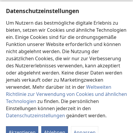
Hilfe
Datenschutzeinstellungen
Spenden
Um Nutzern das bestmögliche digitale Erlebnis zu
(öffnet
neues
bieten, setzen wir Cookies und ähnliche Technologien
Fenster)
ein. Einige Cookies sind für die ordnungsgemäße
Wachtturm ONLINE-BIBLIOTHEK
(öffnet
Funktion unserer Website erforderlich und können
neues
®
JW Hub
nicht abgelehnt werden. Die Nutzung der
Fenster)
(öffnet
zusätzlichen Cookies, die wir nur zur Verbesserung
neues
®
JW Library
Fenster)
des Nutzererlebnisses verwenden, kann akzeptiert
oder abgelehnt werden. Keine dieser Daten werden
®
Watchtower Library
jemals verkauft oder zu Marketingzwecken
verwendet. Mehr darüber ist in der
Weltweiten
Richtlinie zur Verwendung von Cookies und ähnlichen
Technologien
zu finden. Die persönlichen
Copyright
© 2026 Watch Tower Bible and Tract Society of Pennsylvania.
Einstellungen können jederzeit in den
NUTZUNGSBEDINGUNGEN
|
DATENSCHUTZERKLÄRUNG
|
Datenschutzeinstellungen
geändert werden.
In
DATENSCHUTZEINSTELLUNGEN
an
Akzeptieren
Ablehnen
Anpassen