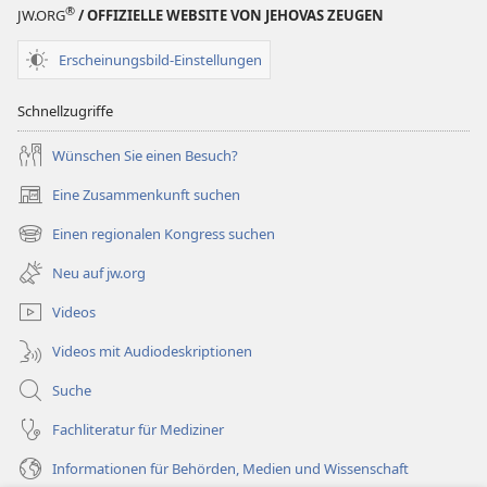
STUDIENAUSGABE
®
JW.ORG
/ OFFIZIELLE WEBSITE VON JEHOVAS ZEUGEN
1. Februar
1995
Erscheinungsbild-Einstellungen
Schnellzugriffe
Wünschen Sie einen Besuch?
Eine Zusammenkunft suchen
(öffnet
neues
Einen regionalen Kongress suchen
(öffnet
Fenster)
neues
Neu auf jw.org
Fenster)
Videos
Videos mit Audiodeskriptionen
Suche
Fachliteratur für Mediziner
Informationen für Behörden, Medien und Wissenschaft