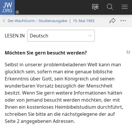
JW.ORG
Anmelden
(öffnet
Websitesprache
Suche
ME
neues
ändern
EI
Der Wachtturm – Studienausgabe | 15. Mai 1993
Fenster)
LESEN IN
Möchten Sie gern besucht werden?
Selbst in unserer problembeladenen Welt kann man
glücklich sein, sofern man eine genaue biblische
Erkenntnis über Gott, sein Königreich und seinen
wunderbaren Vorsatz bezüglich der Menschheit
besitzt. Wenn Sie gern weitere Informationen hätten
oder von jemand besucht werden möchten, der mit
Ihnen ein kostenloses Heimbibelstudium durchführt,
schreiben Sie bitte an die nächstgelegene der auf
Seite 2 angegebenen Adressen.