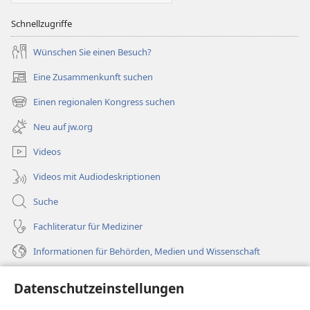
Schnellzugriffe
Wünschen Sie einen Besuch?
Eine Zusammenkunft suchen
(öffnet
neues
Einen regionalen Kongress suchen
(öffnet
Fenster)
neues
Neu auf jw.org
Fenster)
Videos
Videos mit Audiodeskriptionen
Suche
Fachliteratur für Mediziner
Informationen für Behörden, Medien und Wissenschaft
Hilfe
Datenschutzeinstellungen