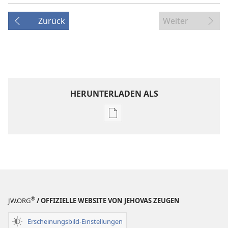
Zurück
Weiter
HERUNTERLADEN ALS
Downloadoptionen
für
Veröffentlichungen
DER
WACHTTURM
–
STUDIENAUSGABE
®
JW.ORG
/ OFFIZIELLE WEBSITE VON JEHOVAS ZEUGEN
15. Mai
1993
Erscheinungsbild-Einstellungen