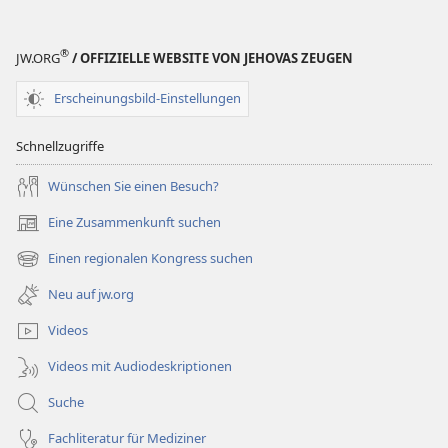
®
JW.ORG
/ OFFIZIELLE WEBSITE VON JEHOVAS ZEUGEN
Erscheinungsbild-Einstellungen
Schnellzugriffe
Wünschen Sie einen Besuch?
Eine Zusammenkunft suchen
(öffnet
neues
Einen regionalen Kongress suchen
(öffnet
Fenster)
neues
Neu auf jw.org
Fenster)
Videos
Videos mit Audiodeskriptionen
Suche
Fachliteratur für Mediziner