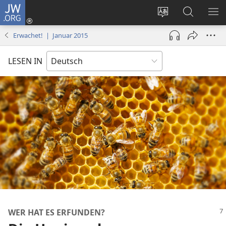
JW.ORG
Anmelden
(öffnet
Websitesprache
Suche
ME
neues
ändern
EI
Erwachet! | Januar 2015
Fenster)
LESEN IN
WER HAT ES ERFUNDEN?