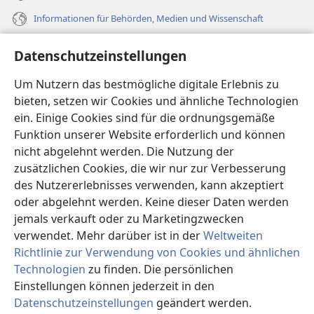
Informationen für Behörden, Medien und Wissenschaft
Hilfe
Datenschutzeinstellungen
Spenden
Um Nutzern das bestmögliche digitale Erlebnis zu
(öffnet
neues
bieten, setzen wir Cookies und ähnliche Technologien
Fenster)
ein. Einige Cookies sind für die ordnungsgemäße
Wachtturm ONLINE-BIBLIOTHEK
(öffnet
Funktion unserer Website erforderlich und können
neues
®
JW Hub
nicht abgelehnt werden. Die Nutzung der
Fenster)
(öffnet
zusätzlichen Cookies, die wir nur zur Verbesserung
neues
®
JW Library
Fenster)
des Nutzererlebnisses verwenden, kann akzeptiert
oder abgelehnt werden. Keine dieser Daten werden
®
Watchtower Library
jemals verkauft oder zu Marketingzwecken
verwendet. Mehr darüber ist in der
Weltweiten
Richtlinie zur Verwendung von Cookies und ähnlichen
Technologien
zu finden. Die persönlichen
Einstellungen können jederzeit in den
Copyright
© 2026 Watch Tower Bible and Tract Society of Pennsylvania.
NUTZUNGSBEDINGUNGEN
|
DATENSCHUTZERKLÄRUNG
|
Datenschutzeinstellungen
geändert werden.
In
DATENSCHUTZEINSTELLUNGEN