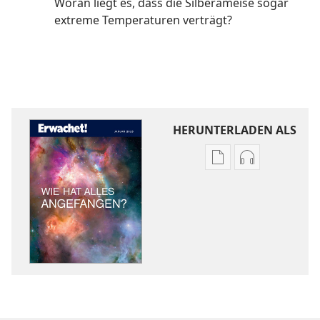
Woran liegt es, dass die Silberameise sogar
extreme Temperaturen verträgt?
HERUNTERLADEN ALS
Downloadoptione
Downloadopt
für
für
Veröffentlichunge
Audio
ERWACHET!
ERWACHET!
Wie
Wie
hat
hat
alles
alles
angefangen?
angefangen?