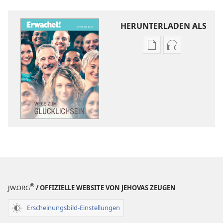
HERUNTERLADEN ALS
Downloadoptione
Downloadopt
für
für
Veröffentlichunge
Audio
ERWACHET!
ERWACHET!
Wege
Wege
zum
zum
Glücklichsein
Glücklichsein
®
JW.ORG
/ OFFIZIELLE WEBSITE VON JEHOVAS ZEUGEN
Erscheinungsbild-Einstellungen