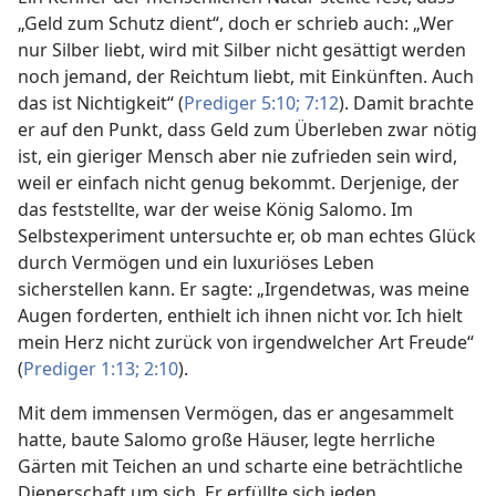
„Geld zum Schutz dient“, doch er schrieb auch: „Wer
nur Silber liebt, wird mit Silber nicht gesättigt werden
noch jemand, der Reichtum liebt, mit Einkünften. Auch
das ist Nichtigkeit“ (
Prediger 5:10;
7:12
). Damit brachte
er auf den Punkt, dass Geld zum Überleben zwar nötig
ist, ein gieriger Mensch aber nie zufrieden sein wird,
weil er einfach nicht genug bekommt. Derjenige, der
das feststellte, war der weise König Salomo. Im
Selbstexperiment untersuchte er, ob man echtes Glück
durch Vermögen und ein luxuriöses Leben
sicherstellen kann. Er sagte: „Irgendetwas, was meine
Augen forderten, enthielt ich ihnen nicht vor. Ich hielt
mein Herz nicht zurück von irgendwelcher Art Freude“
(
Prediger 1:13;
2:10
).
Mit dem immensen Vermögen, das er angesammelt
hatte, baute Salomo große Häuser, legte herrliche
Gärten mit Teichen an und scharte eine beträchtliche
Dienerschaft um sich. Er erfüllte sich jeden