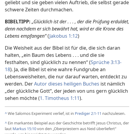
geliebt und sie geben vielen Auftrieb, die selbst gerade
schwere Zeiten durchmachen.
BIBELTIPP:
„Glücklich ist der . . . , der die Prüfung erduldet,
denn nachdem er sich bewährt hat, wird er die Krone des
Lebens empfangen“
(
Jakobus 1:12
)
Die Weisheit aus der Bibel ist für die, die sich daran
halten, „ein Baum des Lebens . . . und die sie
festhalten, sind glücklich zu nennen“ (
Sprüche 3:13-
18
). Ja, die Bibel ist eine wahre Fundgrube an
Lebensweisheiten, die nur darauf warten, entdeckt zu
werden. Der
Autor dieses heiligen Buches
ist nämlich
„der glückliche Gott“, der jeden von uns gern glücklich
sehen möchte (
1. Timotheus 1:11
).
^
Wie Salomos Experiment verlief, ist in
Prediger 2:1-11
nachzulesen.
^
Ein markantes Beispiel aus der Geschichte betrifft Jesus Christus, der
laut
Markus 15:10
von den „Oberpriestern aus Neid überliefert“