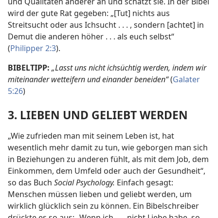
und Qualitäten anderer an und schätzt sie. In der Bibel
wird der gute Rat gegeben: „[Tut] nichts aus
Streitsucht oder aus Ichsucht . . . , sondern [achtet] in
Demut die anderen höher . . . als euch selbst“
(
Philipper 2:3
).
BIBELTIPP:
„Lasst uns nicht ichsüchtig werden, indem wir
miteinander wetteifern und einander beneiden“
(
Galater
5:26
)
3. LIEBEN UND GELIEBT WERDEN
„Wie zufrieden man mit seinem Leben ist, hat
wesentlich mehr damit zu tun, wie geborgen man sich
in Beziehungen zu anderen fühlt, als mit dem Job, dem
Einkommen, dem Umfeld oder auch der Gesundheit“,
so das Buch
Social Psychology.
Einfach gesagt:
Menschen müssen lieben und geliebt werden, um
wirklich glücklich sein zu können. Ein Bibelschreiber
drückte es so aus: „Wenn ich . . . nicht Liebe habe, so