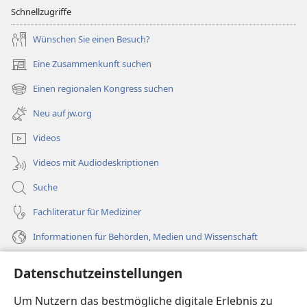
Schnellzugriffe
Wünschen Sie einen Besuch?
Eine Zusammenkunft suchen
(öffnet
neues
Einen regionalen Kongress suchen
(öffnet
Fenster)
neues
Neu auf jw.org
Fenster)
Videos
Videos mit Audiodeskriptionen
Suche
Fachliteratur für Mediziner
Informationen für Behörden, Medien und Wissenschaft
Hilfe
Datenschutzeinstellungen
Spenden
Um Nutzern das bestmögliche digitale Erlebnis zu
(öffnet