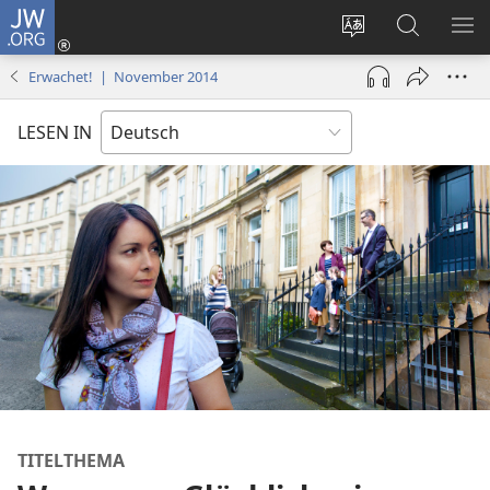
JW.ORG
Anmelden
(öffnet
Websitesprache
Suche
ME
neues
ändern
EI
Erwachet! | November 2014
Fenster)
LESEN IN
TITELTHEMA