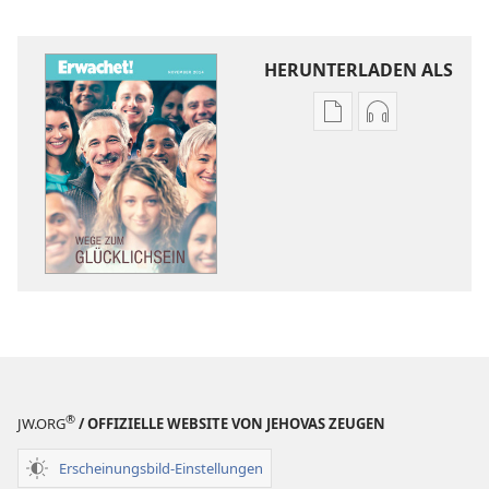
HERUNTERLADEN ALS
Downloadoptione
Downloadopt
für
für
Veröffentlichunge
Audio
ERWACHET!
ERWACHET!
Wege
Wege
zum
zum
Glücklichsein
Glücklichsein
®
JW.ORG
/ OFFIZIELLE WEBSITE VON JEHOVAS ZEUGEN
Erscheinungsbild-Einstellungen