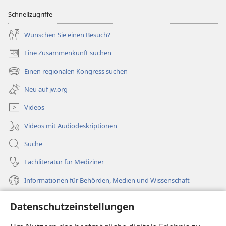
Schnellzugriffe
Wünschen Sie einen Besuch?
Eine Zusammenkunft suchen
(öffnet
neues
Einen regionalen Kongress suchen
(öffnet
Fenster)
neues
Neu auf jw.org
Fenster)
Videos
Videos mit Audiodeskriptionen
Suche
Fachliteratur für Mediziner
Informationen für Behörden, Medien und Wissenschaft
Hilfe
Datenschutzeinstellungen
Spenden