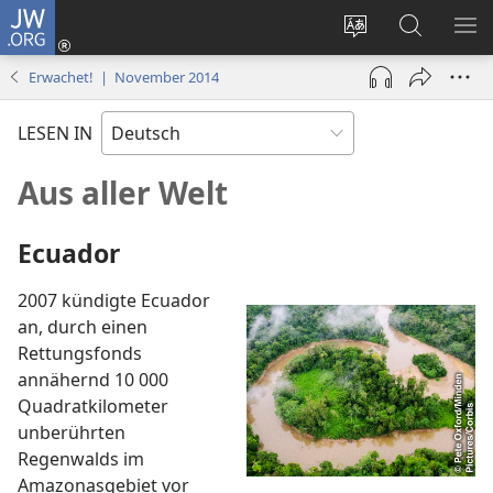
JW.ORG
Anmelden
(öffnet
Websitesprache
Suche
ME
neues
ändern
EI
Erwachet! | November 2014
Fenster)
LESEN IN
Aus aller Welt
Ecuador
2007 kündigte Ecuador
an, durch einen
Rettungsfonds
annähernd 10 000
Quadratkilometer
unberührten
Regenwalds im
Amazonasgebiet vor