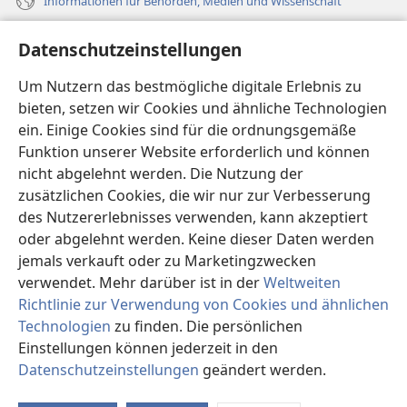
Informationen für Behörden, Medien und Wissenschaft
Hilfe
Datenschutzeinstellungen
Spenden
Um Nutzern das bestmögliche digitale Erlebnis zu
(öffnet
neues
bieten, setzen wir Cookies und ähnliche Technologien
Fenster)
ein. Einige Cookies sind für die ordnungsgemäße
Wachtturm ONLINE-BIBLIOTHEK
(öffnet
Funktion unserer Website erforderlich und können
neues
®
JW Hub
nicht abgelehnt werden. Die Nutzung der
Fenster)
(öffnet
zusätzlichen Cookies, die wir nur zur Verbesserung
neues
®
JW Library
Fenster)
des Nutzererlebnisses verwenden, kann akzeptiert
oder abgelehnt werden. Keine dieser Daten werden
®
Watchtower Library
jemals verkauft oder zu Marketingzwecken
verwendet. Mehr darüber ist in der
Weltweiten
Richtlinie zur Verwendung von Cookies und ähnlichen
Technologien
zu finden. Die persönlichen
Copyright
© 2026 Watch Tower Bible and Tract Society of Pennsylvania.
Einstellungen können jederzeit in den
NUTZUNGSBEDINGUNGEN
|
DATENSCHUTZERKLÄRUNG
|
Datenschutzeinstellungen
geändert werden.
In
DATENSCHUTZEINSTELLUNGEN
an