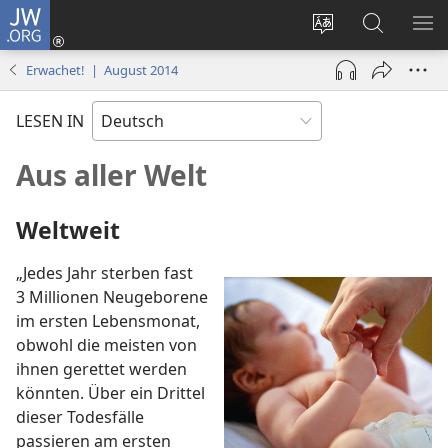
JW.ORG
Anmelden
(öffnet
Websitesprache
Suche
ME
neues
ändern
EI
Erwachet! | August 2014
Fenster)
LESEN IN
Aus aller Welt
Weltweit
„Jedes Jahr sterben fast
3 Millionen Neugeborene
im ersten Lebensmonat,
obwohl die meisten von
ihnen gerettet werden
könnten. Über ein Drittel
dieser Todesfälle
passieren am ersten