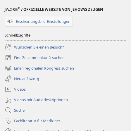
®
JW.ORG
/ OFFIZIELLE WEBSITE VON JEHOVAS ZEUGEN
Erscheinungsbild-Einstellungen
Schnellzugriffe
Wünschen Sie einen Besuch?
Eine Zusammenkunft suchen
(öffnet
neues
Einen regionalen Kongress suchen
(öffnet
Fenster)
neues
Neu auf jw.org
Fenster)
Videos
Videos mit Audiodeskriptionen
Suche
Fachliteratur für Mediziner