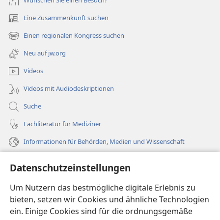
Wünschen Sie einen Besuch?
Eine Zusammenkunft suchen
(öffnet
neues
Einen regionalen Kongress suchen
(öffnet
Fenster)
neues
Neu auf jw.org
Fenster)
Videos
Videos mit Audiodeskriptionen
Suche
Fachliteratur für Mediziner
Informationen für Behörden, Medien und Wissenschaft
Hilfe
Datenschutzeinstellungen
Spenden
Um Nutzern das bestmögliche digitale Erlebnis zu
(öffnet
neues
bieten, setzen wir Cookies und ähnliche Technologien
Fenster)
ein. Einige Cookies sind für die ordnungsgemäße
Wachtturm ONLINE-BIBLIOTHEK
(öffnet