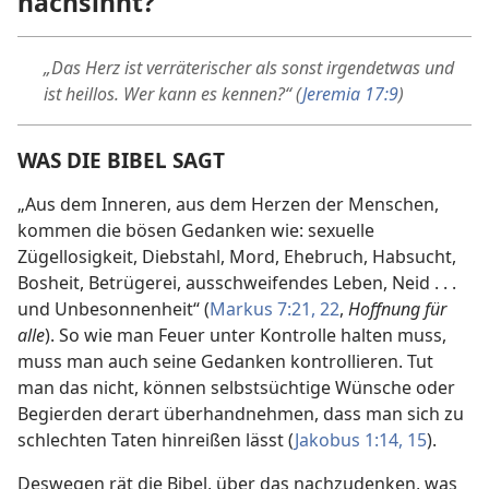
nachsinnt?
„Das Herz ist verräterischer als sonst irgendetwas und
ist heillos. Wer kann es kennen?“ (
Jeremia 17:9
)
WAS DIE BIBEL SAGT
„Aus dem Inneren, aus dem Herzen der Menschen,
kommen die bösen Gedanken wie: sexuelle
Zügellosigkeit, Diebstahl, Mord, Ehebruch, Habsucht,
Bosheit, Betrügerei, ausschweifendes Leben, Neid . . .
und Unbesonnenheit“ (
Markus 7:21, 22
,
Hoffnung für
alle
). So wie man Feuer unter Kontrolle halten muss,
muss man auch seine Gedanken kontrollieren. Tut
man das nicht, können selbstsüchtige Wünsche oder
Begierden derart überhandnehmen, dass man sich zu
schlechten Taten hinreißen lässt (
Jakobus 1:14, 15
).
Deswegen rät die Bibel, über das nachzudenken, was