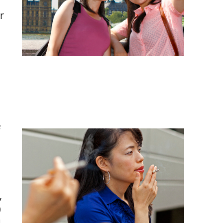
r
e
,
0