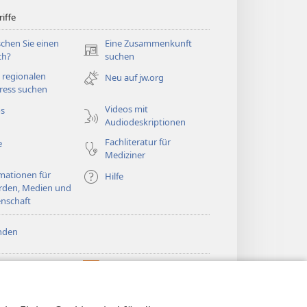
iffe
chen Sie einen
Eine Zusammenkunft
(öffnet
ch?
suchen
neues
 regionalen
Neu auf jw.org
Fenster)
ress suchen
Videos mit
os
Audiodeskriptionen
Fachliteratur für
e
Mediziner
mationen für
Hilfe
rden, Medien und
nschaft
nden
htturm ONLINE-
®
JW Hub
(öffnet
LIOTHEK
neues
®
®
Fenster)
ibrary
Watchtower Library