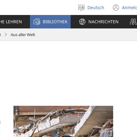
Deutsch
Anmel
Sprache
(öff
auswählen
neu
CHE LEHREN
BIBLIOTHEK
NACHRICHTEN
Fens
4
Aus aller Welt
s
a