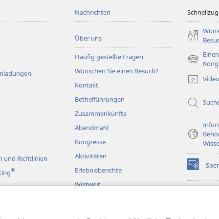
Nachrichten
Schnellzugr
Wüns
Über uns
Besu
Einen
Häufig gestellte Fragen
(öffnet
Kong
Wünschen Sie einen Besuch?
neues
Einladungen
Vide
Fenster)
Kontakt
Bethelführungen
Such
Zusammenkünfte
Infor
Abendmahl
Behö
Kongresse
Wisse
Aktivitäten
 und Richtlinien
Spe
(öffnet
Erlebnisberichte
®
ting
neues
Weltweit
Fenster)
Wac
(öffnet
BIB
neues
rspiele
JW L
Fenster)