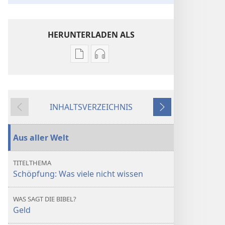
HERUNTERLADEN ALS
Downloadoptionen
Downloadoptionen
für
für
Veröffentlichungen
Audio
ERWACHET!
ERWACHET!
INHALTSVERZEICHNIS
Schöpfung:
Schöpfung:
Zurück
Weiter
Was
Was
viele
viele
Aus aller Welt
nicht
nicht
wissen
wissen
TITELTHEMA
Schöpfung: Was viele nicht wissen
WAS SAGT DIE BIBEL?
Geld