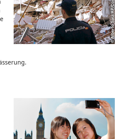
h
n
ie
n
ässerung.
n