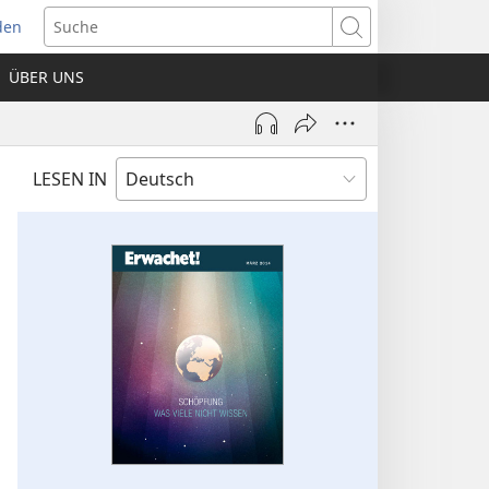
den
net
Suche
es
ÜBER UNS
ter)
LESEN IN