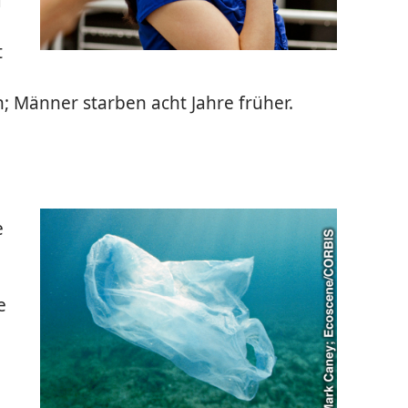
d
t
n; Männer starben acht Jahre früher.
e
e