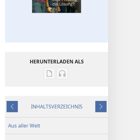
HERUNTERLADEN ALS
Downloadoptionen
Downloadoptionen
für
für
Veröffentlichungen
Audio
ERWACHET!
ERWACHET!
INHALTSVERZEICHNIS
Sind
Sind
Zurück
Weiter
Proteste
Proteste
die
die
Aus aller Welt
Lösung?
Lösung?