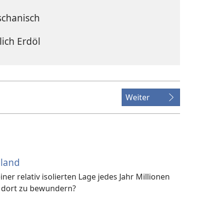
schanisch
ich Erdöl
Weiter
eland
ner relativ isolierten Lage jedes Jahr Millionen
s dort zu bewundern?