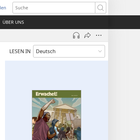
den
net
Suche
es
ÜBER UNS
ter)
LESEN IN