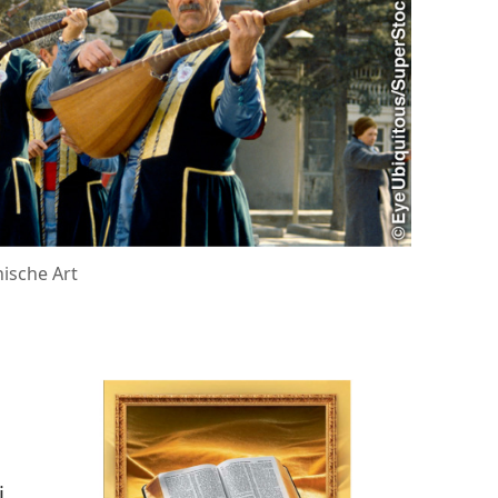
nische Art
i