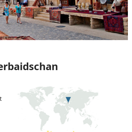
serbaidschan
t