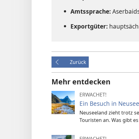
Amtssprache:
Aserbaid
Exportgüter:
hauptsächl
Zurück
Mehr entdecken
ERWACHET!
Ein Besuch in Neuse
Neuseeland zieht trotz sei
Touristen an. Was gibt e
ERWACHET!