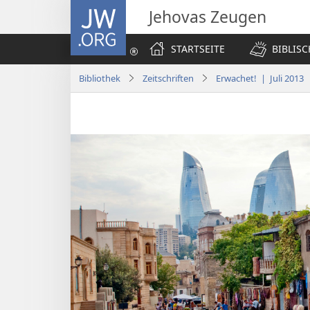
JW.ORG
Jehovas Zeugen
STARTSEITE
BIBLIS
Bibliothek
Zeitschriften
Erwachet! | Juli 2013