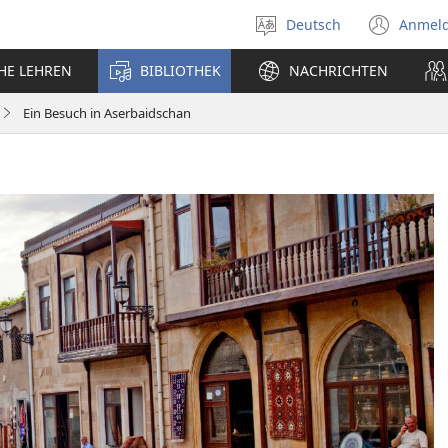
Deutsch
Anmel
Sprache
(öff
auswählen
neu
CHE LEHREN
BIBLIOTHEK
NACHRICHTEN
Fens
Ein Besuch in Aserbaidschan