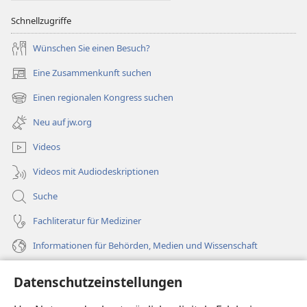
Schnellzugriffe
Wünschen Sie einen Besuch?
Eine Zusammenkunft suchen
(öffnet
neues
Einen regionalen Kongress suchen
(öffnet
Fenster)
neues
Neu auf jw.org
Fenster)
Videos
Videos mit Audiodeskriptionen
Suche
Fachliteratur für Mediziner
Informationen für Behörden, Medien und Wissenschaft
Hilfe
Datenschutzeinstellungen
Spenden