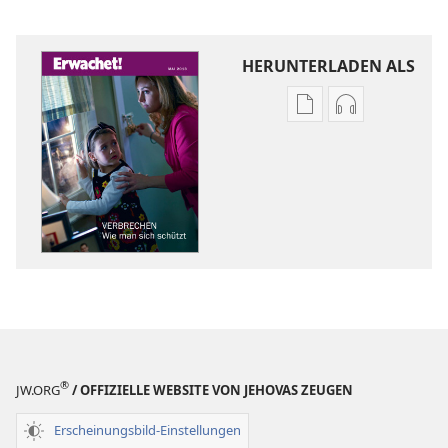
HERUNTERLADEN ALS
Downloadoptione
Downloadopt
für
für
Veröffentlichunge
Audio
ERWACHET!
ERWACHET!
Verbrechen
Verbrechen
—
—
wie
wie
man
man
sich
sich
schützt
schützt
®
JW.ORG
/ OFFIZIELLE WEBSITE VON JEHOVAS ZEUGEN
Erscheinungsbild-Einstellungen