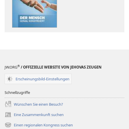
Veröffentlichun
ERWACHET!
Mai 2011
®
JW.ORG
/ OFFIZIELLE WEBSITE VON JEHOVAS ZEUGEN
Erscheinungsbild-Einstellungen
Schnellzugriffe
Wünschen Sie einen Besuch?
Eine Zusammenkunft suchen
(öffnet
neues
Einen regionalen Kongress suchen
(öffnet
Fenster)