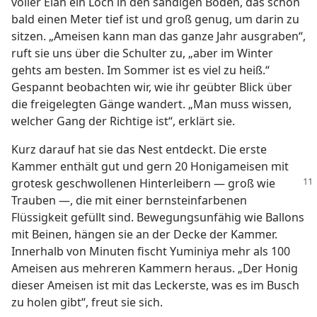
voller Elan ein Loch in den sandigen Boden, das schon
bald einen Meter tief ist und groß genug, um darin zu
sitzen. „Ameisen kann man das ganze Jahr ausgraben“,
ruft sie uns über die Schulter zu, „aber im Winter
gehts am besten. Im Sommer ist es viel zu heiß.“
Gespannt beobachten wir, wie ihr geübter Blick über
die freigelegten Gänge wandert. „Man muss wissen,
welcher Gang der Richtige ist“, erklärt sie.
Kurz darauf hat sie das Nest entdeckt. Die erste
Kammer enthält gut und gern 20 Honigameisen mit
grotesk geschwollenen
Hinterleibern — groß wie
Trauben —, die mit einer bernsteinfarbenen
Flüssigkeit gefüllt sind. Bewegungsunfähig wie Ballons
mit Beinen, hängen sie an der Decke der Kammer.
Innerhalb von Minuten fischt Yuminiya mehr als 100
Ameisen aus mehreren Kammern heraus. „Der Honig
dieser Ameisen ist mit das Leckerste, was es im Busch
zu holen gibt“, freut sie sich.