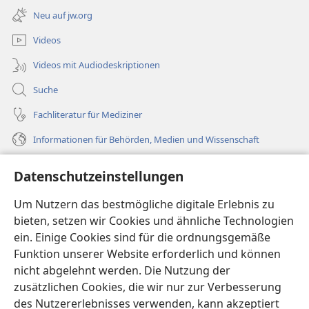
neues
Neu auf jw.org
Fenster)
Videos
Videos mit Audiodeskriptionen
Suche
Fachliteratur für Mediziner
Informationen für Behörden, Medien und Wissenschaft
Hilfe
Datenschutzeinstellungen
Spenden
Um Nutzern das bestmögliche digitale Erlebnis zu
(öffnet
neues
bieten, setzen wir Cookies und ähnliche Technologien
Fenster)
ein. Einige Cookies sind für die ordnungsgemäße
Wachtturm ONLINE-BIBLIOTHEK
(öffnet
Funktion unserer Website erforderlich und können
neues
®
JW Hub
nicht abgelehnt werden. Die Nutzung der
Fenster)
(öffnet
zusätzlichen Cookies, die wir nur zur Verbesserung
neues
®
JW Library
Fenster)
des Nutzererlebnisses verwenden, kann akzeptiert