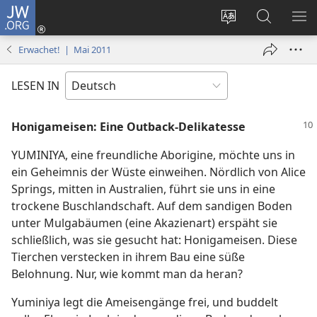
JW.ORG
Anmelden
(öffnet
Websitesprache
Suche
ME
neues
ändern
EI
Erwachet! | Mai 2011
Fenster)
LESEN IN
Honigameisen: Eine Outback-Delikatesse
YUMINIYA, eine freundliche Aborigine, möchte uns in
ein Geheimnis der Wüste einweihen. Nördlich von Alice
Springs, mitten in Australien, führt sie uns in eine
trockene Buschlandschaft. Auf dem sandigen Boden
unter Mulgabäumen (eine Akazienart) erspäht sie
schließlich, was sie gesucht hat: Honigameisen. Diese
Tierchen verstecken in ihrem Bau eine süße
Belohnung. Nur, wie kommt man da heran?
Yuminiya legt die Ameisengänge frei, und buddelt