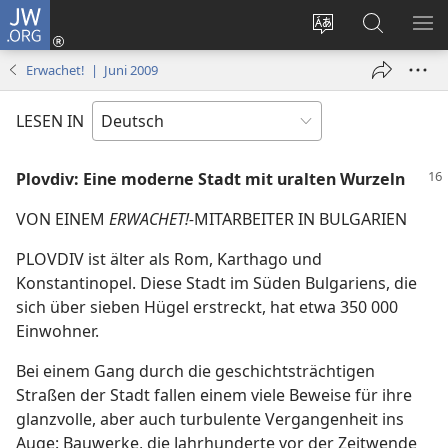
JW.ORG
Anmelden
(öffnet
Websitesprache
Suche
ME
neues
ändern
EI
Erwachet! | Juni 2009
Fenster)
LESEN IN
Plovdiv: Eine moderne Stadt mit uralten Wurzeln
VON EINEM
ERWACHET!-
MITARBEITER IN BULGARIEN
PLOVDIV ist älter als Rom, Karthago und
Konstantinopel. Diese Stadt im Süden Bulgariens, die
sich über sieben Hügel erstreckt, hat etwa 350 000
Einwohner.
Bei einem Gang durch die geschichtsträchtigen
Straßen der Stadt fallen einem viele Beweise für ihre
glanzvolle, aber auch turbulente Vergangenheit ins
Auge: Bauwerke, die Jahrhunderte vor der Zeitwende