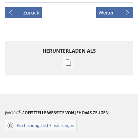
Zurück
Weiter
HERUNTERLADEN ALS
Downloadoptionen
für
Veröffentlichungen
ERWACHET!
Juni 2009
®
JW.ORG
/ OFFIZIELLE WEBSITE VON JEHOVAS ZEUGEN
Erscheinungsbild-Einstellungen