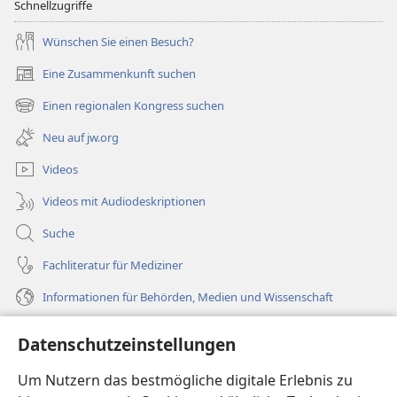
Schnellzugriffe
Wünschen Sie einen Besuch?
Eine Zusammenkunft suchen
(öffnet
neues
Einen regionalen Kongress suchen
(öffnet
Fenster)
neues
Neu auf jw.org
Fenster)
Videos
Videos mit Audiodeskriptionen
Suche
Fachliteratur für Mediziner
Informationen für Behörden, Medien und Wissenschaft
Hilfe
Datenschutzeinstellungen
Spenden
Um Nutzern das bestmögliche digitale Erlebnis zu
(öffnet