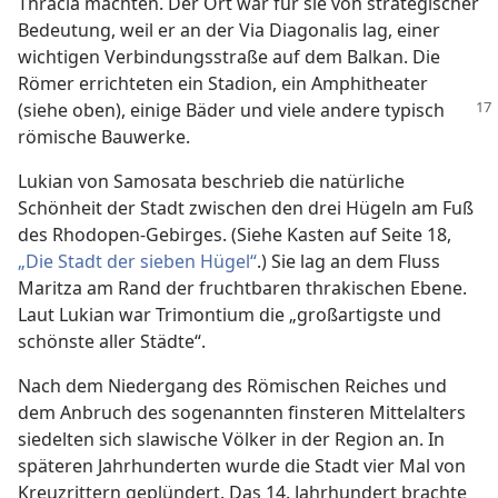
Thracia machten. Der Ort war für sie von strategischer
Bedeutung, weil er an der Via Diagonalis lag, einer
wichtigen Verbindungsstraße auf dem Balkan. Die
Römer errichteten ein Stadion, ein Amphitheater
(siehe
oben), einige Bäder und viele andere typisch
römische Bauwerke.
Lukian von Samosata beschrieb die natürliche
Schönheit der Stadt zwischen den drei Hügeln am Fuß
des Rhodopen-Gebirges. (Siehe Kasten auf Seite 18,
„Die Stadt der sieben Hügel“
.) Sie lag an dem Fluss
Maritza am Rand der fruchtbaren thrakischen Ebene.
Laut Lukian war Trimontium die „großartigste und
schönste aller Städte“.
Nach dem Niedergang des Römischen Reiches und
dem Anbruch des sogenannten finsteren Mittelalters
siedelten sich slawische Völker in der Region an. In
späteren Jahrhunderten wurde die Stadt vier Mal von
Kreuzrittern geplündert. Das 14. Jahrhundert brachte