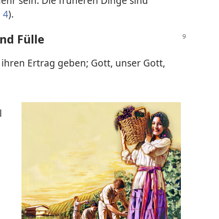
hr sein. Die früheren Dinge sind
 4
).
nd Fülle
 ihren Ertrag geben; Gott, unser Gott,
l