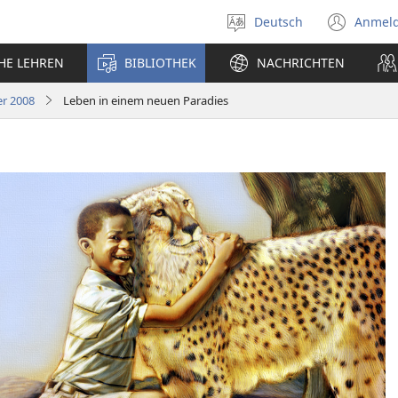
Deutsch
Anmel
Sprache
(öff
auswählen
neu
CHE LEHREN
BIBLIOTHEK
NACHRICHTEN
Fens
r 2008
Leben in einem neuen Paradies