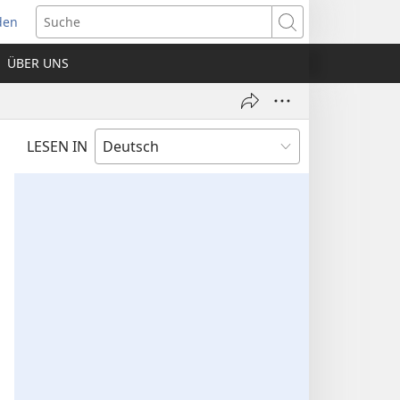
den
net
Suche
es
ÜBER UNS
ter)
LESEN IN