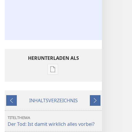
HERUNTERLADEN ALS
Downloadoptionen
für
Veröffentlichungen
ERWACHET!
INHALTSVERZEICHNIS
September 2008
Zurück
Weiter
TITELTHEMA
Der Tod: Ist damit wirklich alles vorbei?