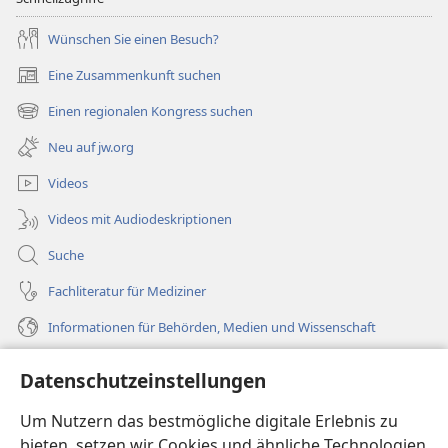
Wünschen Sie einen Besuch?
Eine Zusammenkunft suchen
(öffnet
neues
Einen regionalen Kongress suchen
(öffnet
Fenster)
neues
Neu auf jw.org
Fenster)
Videos
Videos mit Audiodeskriptionen
Suche
Fachliteratur für Mediziner
Informationen für Behörden, Medien und Wissenschaft
Hilfe
Datenschutzeinstellungen
Spenden
Um Nutzern das bestmögliche digitale Erlebnis zu
(öffnet
neues
bieten, setzen wir Cookies und ähnliche Technologien