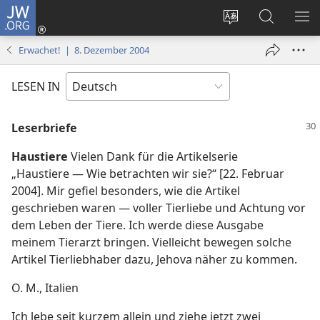
JW.ORG
Anmelden
(öffnet
Websitesprache
Suche
ME
neues
ändern
EI
Erwachet! | 8. Dezember 2004
Fenster)
LESEN IN
Leserbriefe
Haustiere
Vielen Dank für die Artikelserie
„Haustiere — Wie betrachten wir sie?“ [22. Februar
2004]. Mir gefiel besonders, wie die Artikel
geschrieben waren — voller Tierliebe und Achtung vor
dem Leben der Tiere. Ich werde diese Ausgabe
meinem Tierarzt bringen. Vielleicht bewegen solche
Artikel Tierliebhaber dazu, Jehova näher zu kommen.
O. M., Italien
Ich lebe seit kurzem allein und ziehe jetzt zwei