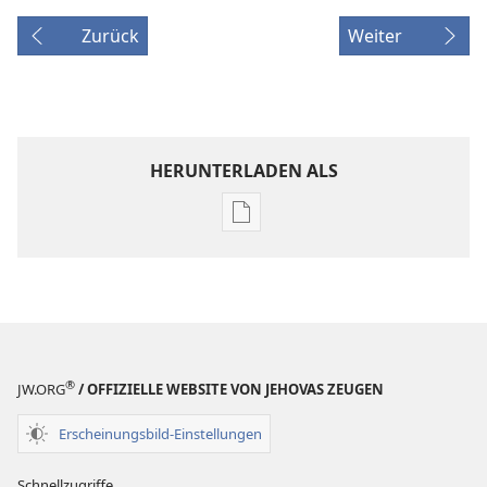
Zurück
Weiter
HERUNTERLADEN ALS
Downloadoptionen
für
Veröffentlichungen
ERWACHET!
8. Dezember
2004
®
JW.ORG
/ OFFIZIELLE WEBSITE VON JEHOVAS ZEUGEN
Erscheinungsbild-Einstellungen
Schnellzugriffe