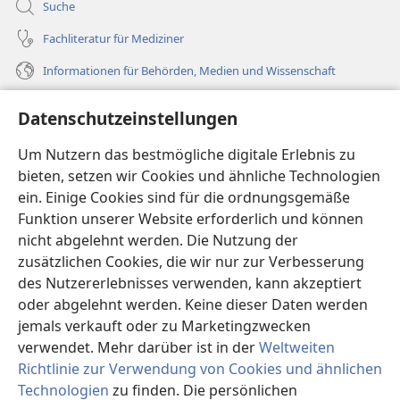
Suche
Fachliteratur für Mediziner
Informationen für Behörden, Medien und Wissenschaft
Hilfe
Datenschutzeinstellungen
Spenden
Um Nutzern das bestmögliche digitale Erlebnis zu
(öffnet
neues
bieten, setzen wir Cookies und ähnliche Technologien
Fenster)
ein. Einige Cookies sind für die ordnungsgemäße
Wachtturm ONLINE-BIBLIOTHEK
(öffnet
Funktion unserer Website erforderlich und können
neues
®
JW Hub
nicht abgelehnt werden. Die Nutzung der
Fenster)
(öffnet
zusätzlichen Cookies, die wir nur zur Verbesserung
neues
®
JW Library
Fenster)
des Nutzererlebnisses verwenden, kann akzeptiert
oder abgelehnt werden. Keine dieser Daten werden
®
Watchtower Library
jemals verkauft oder zu Marketingzwecken
verwendet. Mehr darüber ist in der
Weltweiten
Richtlinie zur Verwendung von Cookies und ähnlichen
Technologien
zu finden. Die persönlichen