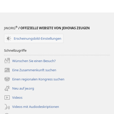
Veröffentlichungen
ZEITSCHRIFTEN
22. November
2003
®
JW.ORG
/ OFFIZIELLE WEBSITE VON JEHOVAS ZEUGEN
Erscheinungsbild-Einstellungen
Schnellzugriffe
Wünschen Sie einen Besuch?
Eine Zusammenkunft suchen
(öffnet
neues
Einen regionalen Kongress suchen
(öffnet
Fenster)
neues
Neu auf jw.org
Fenster)
Videos
Videos mit Audiodeskriptionen