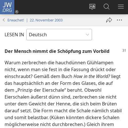
JW.ORG
Anmelden
(öffnet
Websitesprache
Suche
ME
neues
ändern
EI
Erwachet! | 22. November 2003
Fenster)
LESEN IN
Der Mensch nimmt die Schöpfung zum Vorbild
Warum zerbrechen die hauchdünnen Glühlampen
nicht, wenn man sie fest in die Fassung drückt oder
einschraubt? Gemäß dem Buch
How in the World?
liegt
das hauptsächlich an der Form des Glases, die auf
dem „Prinzip der Eierschale“ beruht. Obwohl
Eierschalen äußerst dünn sind, zerbrechen sie nicht
unter dem Gewicht der Henne, die sich beim Brüten
darauf setzt. Die Form macht die Schale nämlich stabil
und somit belastbar. (Küken könnten dickere Schalen
möglicherweise nicht durchbrechen.) Gleich ihrem