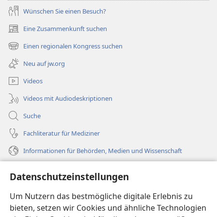
Wünschen Sie einen Besuch?
Eine Zusammenkunft suchen
(öffnet
neues
Einen regionalen Kongress suchen
(öffnet
Fenster)
neues
Neu auf jw.org
Fenster)
Videos
Videos mit Audiodeskriptionen
Suche
Fachliteratur für Mediziner
Informationen für Behörden, Medien und Wissenschaft
Hilfe
Datenschutzeinstellungen
Spenden
Um Nutzern das bestmögliche digitale Erlebnis zu
(öffnet
neues
bieten, setzen wir Cookies und ähnliche Technologien
Fenster)