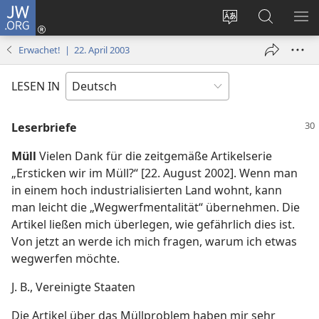
JW.ORG
Anmelden
(öffnet
Websitesprache
Suche
ME
neues
ändern
EI
Erwachet! | 22. April 2003
Fenster)
LESEN IN
Leserbriefe
Müll
Vielen Dank für die zeitgemäße Artikelserie
„Ersticken wir im Müll?“ [22. August 2002]. Wenn man
in einem hoch industrialisierten Land wohnt, kann
man leicht die „Wegwerfmentalität“ übernehmen. Die
Artikel ließen mich überlegen, wie gefährlich dies ist.
Von jetzt an werde ich mich fragen, warum ich etwas
wegwerfen möchte.
J. B., Vereinigte Staaten
Die Artikel über das Müllproblem haben mir sehr