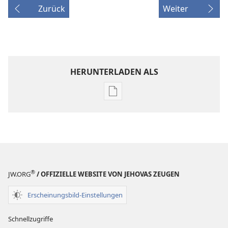
Zurück
Weiter
HERUNTERLADEN ALS
Downloadoptionen
für
Veröffentlichungen
ZEITSCHRIFTEN
22. April
2003
®
JW.ORG
/ OFFIZIELLE WEBSITE VON JEHOVAS ZEUGEN
Erscheinungsbild-Einstellungen
Schnellzugriffe