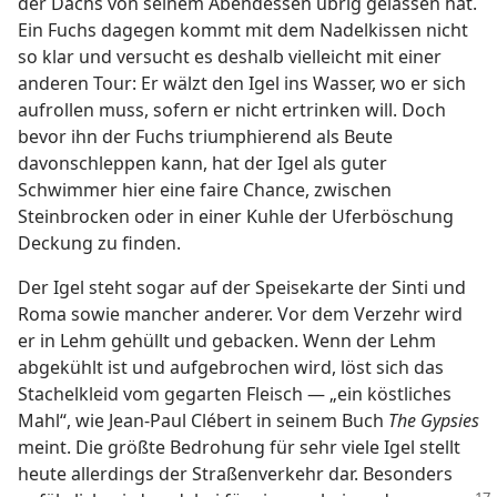
der Dachs von seinem Abendessen übrig gelassen hat.
Ein Fuchs dagegen kommt mit dem Nadelkissen nicht
so klar und versucht es deshalb vielleicht mit einer
anderen Tour: Er wälzt den Igel ins Wasser, wo er sich
aufrollen muss, sofern er nicht ertrinken will. Doch
bevor ihn der Fuchs triumphierend als Beute
davonschleppen kann, hat der Igel als guter
Schwimmer hier eine faire Chance, zwischen
Steinbrocken oder in einer Kuhle der Uferböschung
Deckung zu finden.
Der Igel steht sogar auf der Speisekarte der Sinti und
Roma sowie mancher anderer. Vor dem Verzehr wird
er in Lehm gehüllt und gebacken. Wenn der Lehm
abgekühlt ist und aufgebrochen wird, löst sich das
Stachelkleid vom gegarten Fleisch — „ein köstliches
Mahl“, wie Jean-Paul Clébert in seinem Buch
The Gypsies
meint. Die größte Bedrohung für sehr viele Igel stellt
heute allerdings der Straßenverkehr dar. Besonders