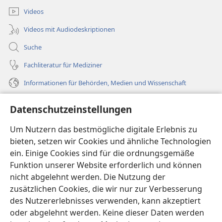
Videos
Videos mit Audiodeskriptionen
Suche
Fachliteratur für Mediziner
Informationen für Behörden, Medien und Wissenschaft
Hilfe
Datenschutzeinstellungen
Spenden
Um Nutzern das bestmögliche digitale Erlebnis zu
(öffnet
neues
bieten, setzen wir Cookies und ähnliche Technologien
Fenster)
ein. Einige Cookies sind für die ordnungsgemäße
Wachtturm ONLINE-BIBLIOTHEK
(öffnet
Funktion unserer Website erforderlich und können
neues
®
JW Hub
nicht abgelehnt werden. Die Nutzung der
Fenster)
(öffnet
zusätzlichen Cookies, die wir nur zur Verbesserung
neues
®
JW Library
Fenster)
des Nutzererlebnisses verwenden, kann akzeptiert
oder abgelehnt werden. Keine dieser Daten werden
®
Watchtower Library