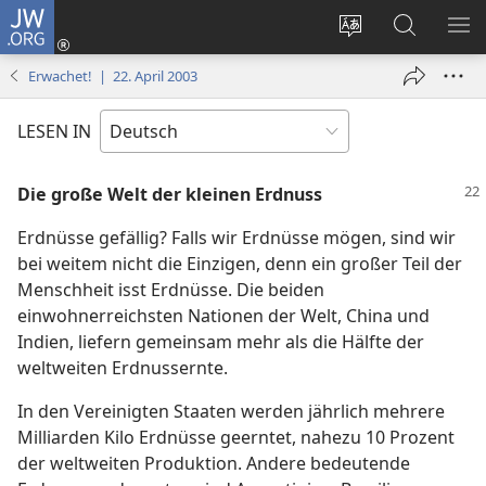
JW.ORG
Anmelden
(öffnet
Websitesprache
Suche
ME
neues
ändern
EI
Erwachet! | 22. April 2003
Fenster)
LESEN IN
Die große Welt der kleinen Erdnuss
Erdnüsse gefällig? Falls wir Erdnüsse mögen, sind wir
bei weitem nicht die Einzigen, denn ein großer Teil der
Menschheit isst Erdnüsse. Die beiden
einwohnerreichsten Nationen der Welt, China und
Indien, liefern gemeinsam mehr als die Hälfte der
weltweiten Erdnussernte.
In den Vereinigten Staaten werden jährlich mehrere
Milliarden Kilo Erdnüsse geerntet, nahezu 10 Prozent
der weltweiten Produktion. Andere bedeutende