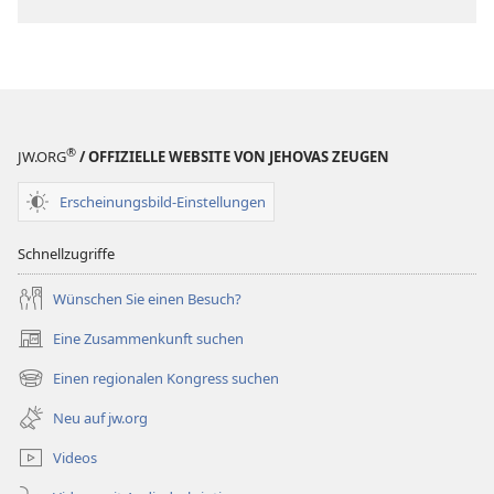
für
Veröffentlichungen
ZEITSCHRIFTEN
22. April
2003
®
JW.ORG
/ OFFIZIELLE WEBSITE VON JEHOVAS ZEUGEN
Erscheinungsbild-Einstellungen
Schnellzugriffe
Wünschen Sie einen Besuch?
Eine Zusammenkunft suchen
(öffnet
neues
Einen regionalen Kongress suchen
(öffnet
Fenster)
neues
Neu auf jw.org
Fenster)
Videos