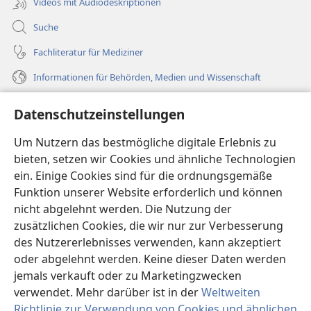
Videos mit Audiodeskriptionen
Suche
Fachliteratur für Mediziner
Informationen für Behörden, Medien und Wissenschaft
Hilfe
Datenschutzeinstellungen
Spenden
Um Nutzern das bestmögliche digitale Erlebnis zu
(öffnet
neues
bieten, setzen wir Cookies und ähnliche Technologien
Fenster)
ein. Einige Cookies sind für die ordnungsgemäße
Wachtturm ONLINE-BIBLIOTHEK
(öffnet
Funktion unserer Website erforderlich und können
neues
®
JW Hub
nicht abgelehnt werden. Die Nutzung der
Fenster)
(öffnet
zusätzlichen Cookies, die wir nur zur Verbesserung
neues
®
JW Library
Fenster)
des Nutzererlebnisses verwenden, kann akzeptiert
oder abgelehnt werden. Keine dieser Daten werden
®
Watchtower Library
jemals verkauft oder zu Marketingzwecken
verwendet. Mehr darüber ist in der
Weltweiten
Richtlinie zur Verwendung von Cookies und ähnlichen