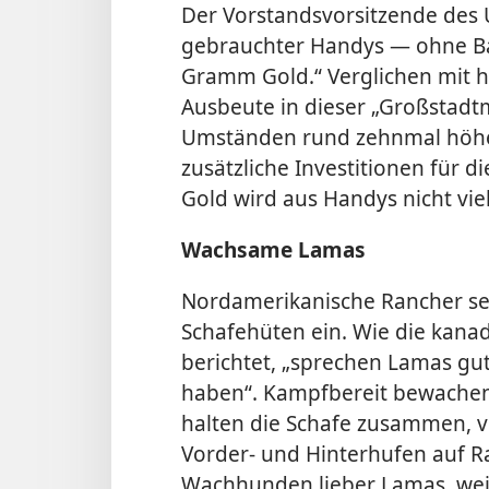
Der Vorstandsvorsitzende des 
gebrauchter Handys — ohne Ba
Gramm Gold.“ Verglichen mit 
Ausbeute in dieser „Großstadt
Umständen rund zehnmal höher 
zusätzliche Investitionen für 
Gold wird aus Handys nicht vie
Wachsame Lamas
Nordamerikanische Rancher s
Schafehüten ein. Wie die kana
berichtet, „sprechen Lamas gut
haben“. Kampfbereit bewachen 
halten die Schafe zusammen, v
Vorder- und Hinterhufen auf Ra
Wachhunden lieber Lamas, weil s