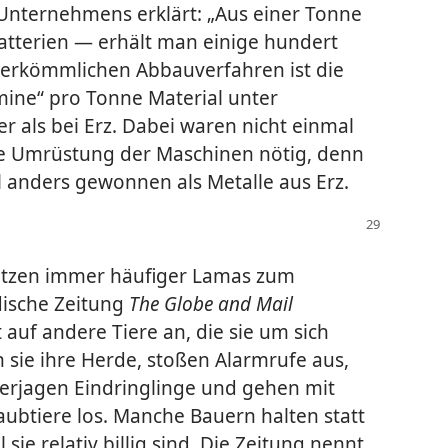
Unternehmens erklärt: „Aus einer Tonne
tterien — erhält man einige hundert
herkömmlichen Abbauverfahren ist die
mine“ pro Tonne Material unter
als bei Erz. Dabei waren nicht einmal
die Umrüstung der Maschinen nötig, denn
l anders gewonnen als Metalle aus Erz.
etzen immer häufiger Lamas zum
dische Zeitung
The Globe and Mail
 auf andere Tiere an, die sie um sich
sie ihre Herde, stoßen Alarmrufe aus,
erjagen Eindringlinge und gehen mit
ubtiere los. Manche Bauern halten statt
ie relativ billig sind. Die Zeitung nennt