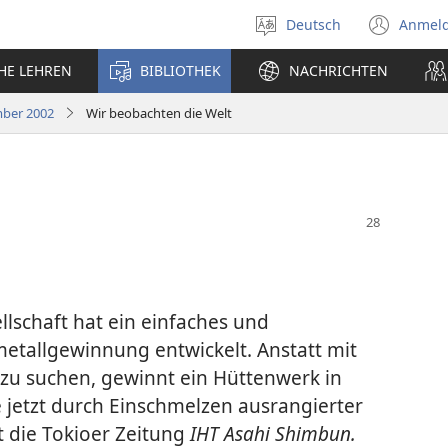
Deutsch
Anmel
Sprache
(öff
auswählen
neu
CHE LEHREN
BIBLIOTHEK
NACHRICHTEN
Fens
mber 2002
Wir beobachten die Welt
lschaft hat ein einfaches und
metallgewinnung entwickelt. Anstatt mit
 zu suchen, gewinnt ein Hüttenwerk in
e jetzt durch Einschmelzen ausrangierter
 die Tokioer Zeitung
IHT Asahi Shimbun.