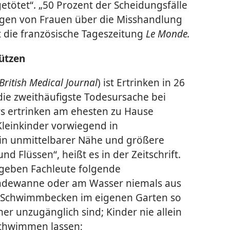
tötet“. „50 Prozent der Scheidungsfälle
lagen von Frauen über die Misshandlung
 die französische Tageszeitung
Le Monde.
ützen
British Medical Journal
) ist Ertrinken in 26
die zweithäufigste Todesursache bei
ys ertrinken am ehesten zu Hause
Kleinkinder vorwiegend in
n unmittelbarer Nähe und größere
d Flüssen“, heißt es in der Zeitschrift.
 geben Fachleute folgende
Badewanne oder am Wasser niemals aus
r Schwimmbecken im eigenen Garten so
er unzugänglich sind; Kinder nie allein
schwimmen lassen;