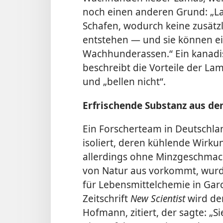
noch einen anderen Grund: „L
Schafen, wodurch keine zusätz
entstehen — und sie können ein
Wachhunderassen.“ Ein kanadi
beschreibt die Vorteile der La
und „bellen nicht“.
Erfrischende Substanz aus de
Ein Forscherteam in Deutschla
isoliert, deren kühlende Wirkun
allerdings ohne Minzgeschmack.
von Natur aus vorkommt, wurd
für Lebensmittelchemie in Gar
Zeitschrift
New Scientist
wird de
Hofmann, zitiert, der sagte: „S