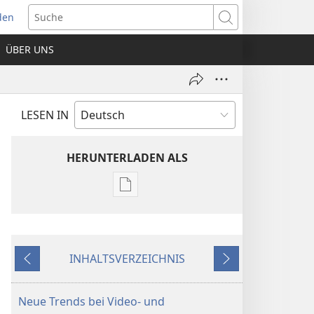
den
net
Suche
es
ÜBER UNS
ter)
LESEN IN
HERUNTERLADEN ALS
Downloadoptionen
für
Veröffentlichungen
ERWACHET!
INHALTSVERZEICHNIS
22. Dezember
Zurück
Weiter
2002
Neue Trends bei Video- und