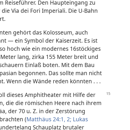
em Reiseführer. Den Haupteingang zu
die Via dei Fori Imperiali. Die U-Bahn
rt.
ten gehört das Kolosseum, auch
t — ein Symbol der Kaiserzeit. Es ist
so hoch wie ein modernes 16stöckiges
Meter lang, zirka 155 Meter breit und
uschauern Einlaß boten. Mit dem Bau
spasian begonnen. Das sollte man nicht
t. Wenn die Wände reden könnten . . .
l dieses Amphitheater mit Hilfe der
in, die die römischen Heere nach ihrem
a, der 70 u. Z. in der Zerstörung
brachten (
Matthäus 24:1, 2;
Lukas
hundertelang Schauplatz brutaler