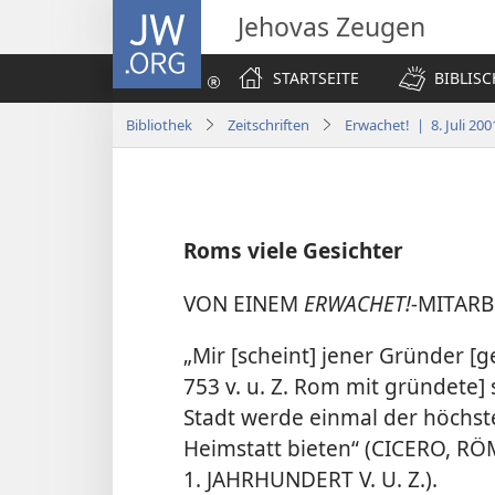
JW.ORG
Jehovas Zeugen
STARTSEITE
BIBLIS
Bibliothek
Zeitschriften
Erwachet! | 8. Juli 200
Roms viele Gesichter
VON EINEM
ERWACHET!-
MITARBE
„Mir [scheint] jener Gründer [g
753 v. u. Z. Rom mit gründete] 
Stadt werde einmal der höchs
Heimstatt bieten“ (CICERO, 
1. JAHRHUNDERT V. U. Z.).