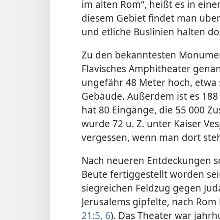
im alten Rom“, heißt es in ein
diesem Gebiet findet man über 
und etliche Buslinien halten do
Zu den bekanntesten Monumen
Flavisches Amphitheater genann
ungefähr 48 Meter hoch, etwa 
Gebäude. Außerdem ist es 188 
hat 80 Eingänge, die 55 000 Z
wurde 72 u. Z. unter Kaiser Ve
vergessen, wenn man dort steh
Nach neueren Entdeckungen sol
Beute fertiggestellt worden se
siegreichen Feldzug gegen Judä
Jerusalems gipfelte, nach Rom 
21:5, 6
). Das Theater war jahr