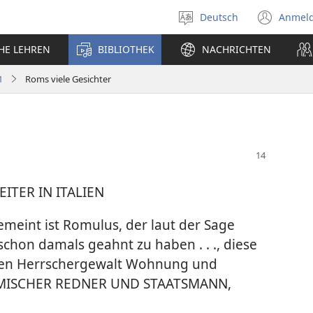
Deutsch
Anmel
Sprache
(öff
auswählen
neu
CHE LEHREN
BIBLIOTHEK
NACHRICHTEN
Fens
1
Roms viele Gesichter
ITER IN ITALIEN
emeint ist Romulus, der laut der Sage
schon damals geahnt zu haben . . ., diese
ten Herrschergewalt Wohnung und
RÖMISCHER REDNER UND STAATSMANN,