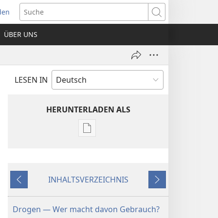
den
net
Suche
es
ÜBER UNS
ter)
LESEN IN
HERUNTERLADEN ALS
Downloadoptionen
für
Veröffentlichungen
ZEITSCHRIFTEN
INHALTSVERZEICHNIS
8. Juli
Zurück
Weiter
2001
Drogen — Wer macht davon Gebrauch?