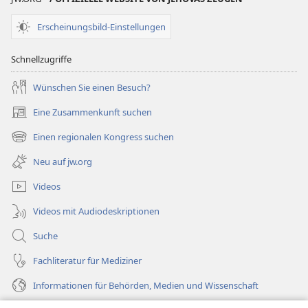
Erscheinungsbild-Einstellungen
Schnellzugriffe
Wünschen Sie einen Besuch?
Eine Zusammenkunft suchen
(öffnet
neues
Einen regionalen Kongress suchen
(öffnet
Fenster)
neues
Neu auf jw.org
Fenster)
Videos
Videos mit Audiodeskriptionen
Suche
Fachliteratur für Mediziner
Informationen für Behörden, Medien und Wissenschaft