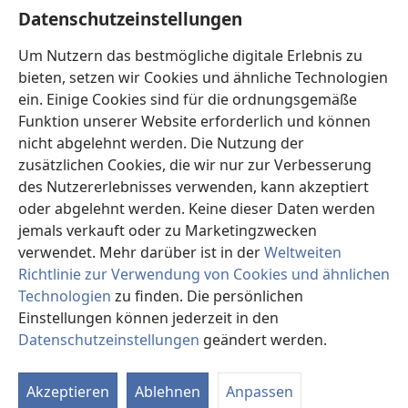
Hilfe
Datenschutzeinstellungen
Spenden
Um Nutzern das bestmögliche digitale Erlebnis zu
(öffnet
neues
bieten, setzen wir Cookies und ähnliche Technologien
Fenster)
ein. Einige Cookies sind für die ordnungsgemäße
Wachtturm ONLINE-BIBLIOTHEK
(öffnet
Funktion unserer Website erforderlich und können
neues
®
JW Hub
nicht abgelehnt werden. Die Nutzung der
Fenster)
(öffnet
zusätzlichen Cookies, die wir nur zur Verbesserung
neues
®
JW Library
Fenster)
des Nutzererlebnisses verwenden, kann akzeptiert
oder abgelehnt werden. Keine dieser Daten werden
®
Watchtower Library
jemals verkauft oder zu Marketingzwecken
verwendet. Mehr darüber ist in der
Weltweiten
Richtlinie zur Verwendung von Cookies und ähnlichen
Technologien
zu finden. Die persönlichen
Copyright
© 2026 Watch Tower Bible and Tract Society of Pennsylvania.
Einstellungen können jederzeit in den
NUTZUNGSBEDINGUNGEN
|
DATENSCHUTZERKLÄRUNG
|
Datenschutzeinstellungen
geändert werden.
In
DATENSCHUTZEINSTELLUNGEN
an
Akzeptieren
Ablehnen
Anpassen