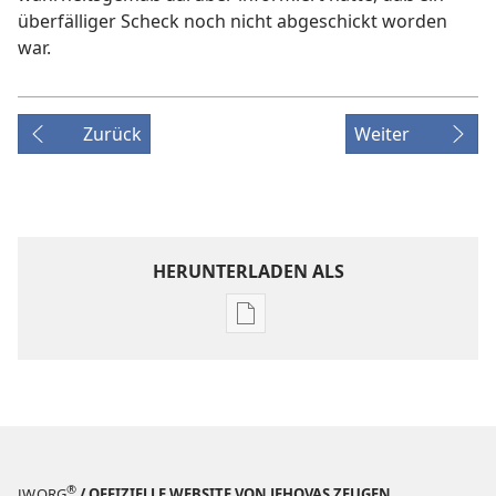
überfälliger Scheck noch nicht abgeschickt worden
war.
Zurück
Weiter
HERUNTERLADEN ALS
Downloadoptionen
für
Veröffentlichungen
ZEITSCHRIFTEN
22. August
2000
®
JW.ORG
/ OFFIZIELLE WEBSITE VON JEHOVAS ZEUGEN