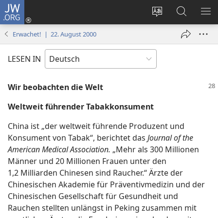
JW.ORG
Anmelden
(öffnet
Websitesprache
Suche
ME
neues
ändern
EI
Erwachet! | 22. August 2000
Fenster)
LESEN IN
Wir beobachten die Welt
Weltweit führender Tabakkonsument
China ist „der weltweit führende Produzent und
Konsument von Tabak“, berichtet das
Journal of the
American Medical Association.
„Mehr als 300 Millionen
Männer und 20 Millionen Frauen unter den
1,2 Milliarden Chinesen sind Raucher.“ Ärzte der
Chinesischen Akademie für Präventivmedizin und der
Chinesischen Gesellschaft für Gesundheit und
Rauchen stellten unlängst in Peking zusammen mit