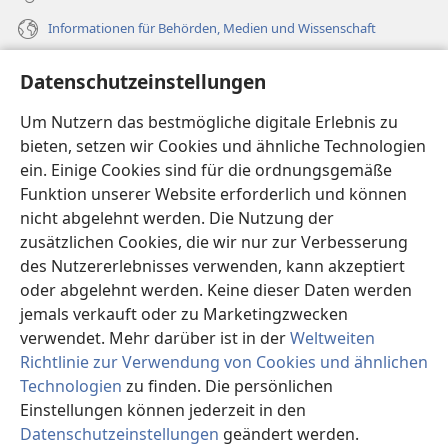
Informationen für Behörden, Medien und Wissenschaft
Hilfe
Datenschutzeinstellungen
Spenden
Um Nutzern das bestmögliche digitale Erlebnis zu
(öffnet
neues
bieten, setzen wir Cookies und ähnliche Technologien
Fenster)
ein. Einige Cookies sind für die ordnungsgemäße
Wachtturm ONLINE-BIBLIOTHEK
(öffnet
Funktion unserer Website erforderlich und können
neues
®
JW Hub
nicht abgelehnt werden. Die Nutzung der
Fenster)
(öffnet
zusätzlichen Cookies, die wir nur zur Verbesserung
neues
®
JW Library
Fenster)
des Nutzererlebnisses verwenden, kann akzeptiert
oder abgelehnt werden. Keine dieser Daten werden
®
Watchtower Library
jemals verkauft oder zu Marketingzwecken
verwendet. Mehr darüber ist in der
Weltweiten
Richtlinie zur Verwendung von Cookies und ähnlichen
Technologien
zu finden. Die persönlichen
Copyright
© 2026 Watch Tower Bible and Tract Society of Pennsylvania.
Einstellungen können jederzeit in den
NUTZUNGSBEDINGUNGEN
|
DATENSCHUTZERKLÄRUNG
|
Datenschutzeinstellungen
geändert werden.
In
DATENSCHUTZEINSTELLUNGEN