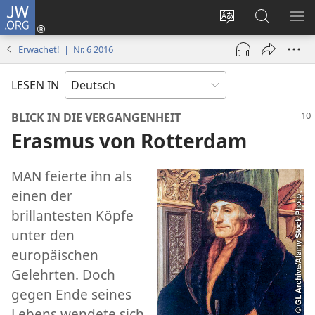
JW.ORG
Anmelden
(öffnet
Websitesprache
Suche
ME
neues
ändern
EI
Erwachet! | Nr. 6 2016
Fenster)
LESEN IN
BLICK IN DIE VERGANGENHEIT
Erasmus von Rotterdam
MAN feierte ihn als
einen der
brillantesten Köpfe
unter den
europäischen
Gelehrten. Doch
gegen Ende seines
Lebens wendete sich