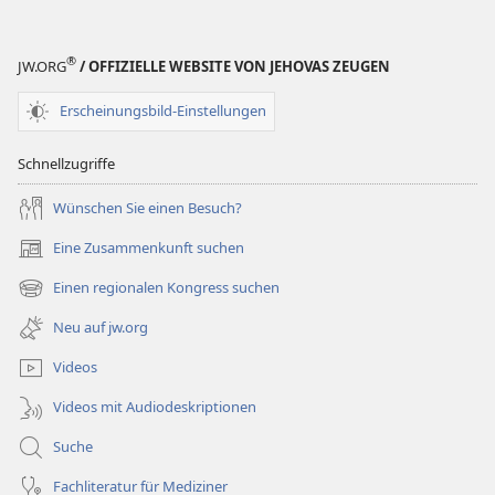
®
JW.ORG
/ OFFIZIELLE WEBSITE VON JEHOVAS ZEUGEN
Erscheinungsbild-Einstellungen
Schnellzugriffe
Wünschen Sie einen Besuch?
Eine Zusammenkunft suchen
(öffnet
neues
Einen regionalen Kongress suchen
(öffnet
Fenster)
neues
Neu auf jw.org
Fenster)
Videos
Videos mit Audiodeskriptionen
Suche
Fachliteratur für Mediziner