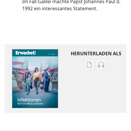
Im Fall Galilei machte Papst Johannes Paul II.
1992 ein interessantes Statement.
HERUNTERLADEN ALS
Downloadoptione
Downloadopt
für
für
Veröffentlichunge
Audio
ERWACHET!
ERWACHET!
Infektionen:
Infektionen:
Sich
Sich
im
im
Alltag
Alltag
schützen
schützen