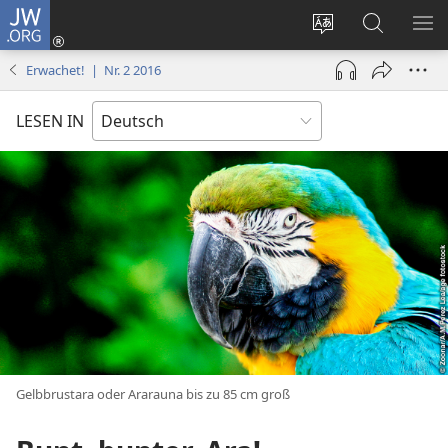
JW.ORG
Anmelden
(öffnet
Websitesprache
Suche
ME
neues
ändern
EI
Erwachet! | Nr. 2 2016
Fenster)
LESEN IN
Gelbbrustara oder Ararauna bis zu 85 cm groß