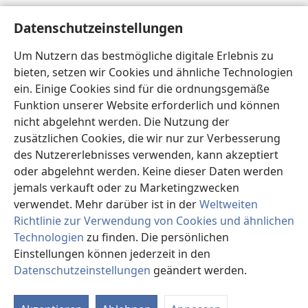
Hilfe
Datenschutzeinstellungen
Spenden
Um Nutzern das bestmögliche digitale Erlebnis zu
(öffnet
neues
bieten, setzen wir Cookies und ähnliche Technologien
Fenster)
ein. Einige Cookies sind für die ordnungsgemäße
Wachtturm ONLINE-BIBLIOTHEK
(öffnet
Funktion unserer Website erforderlich und können
neues
®
JW Hub
nicht abgelehnt werden. Die Nutzung der
Fenster)
(öffnet
zusätzlichen Cookies, die wir nur zur Verbesserung
neues
®
JW Library
Fenster)
des Nutzererlebnisses verwenden, kann akzeptiert
oder abgelehnt werden. Keine dieser Daten werden
®
Watchtower Library
jemals verkauft oder zu Marketingzwecken
verwendet. Mehr darüber ist in der
Weltweiten
Richtlinie zur Verwendung von Cookies und ähnlichen
Technologien
zu finden. Die persönlichen
Einstellungen können jederzeit in den
Copyright
© 2026 Watch Tower Bible and Tract Society of Pennsylvania.
NUTZUNGSBEDINGUNGEN
|
DATENSCHUTZERKLÄRUNG
|
Datenschutzeinstellungen
geändert werden.
In
DATENSCHUTZEINSTELLUNGEN
an