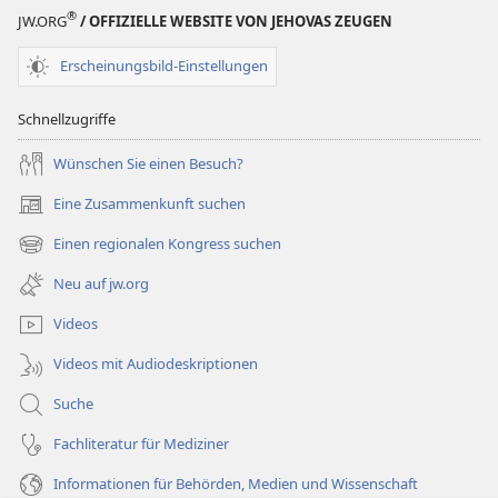
®
JW.ORG
/ OFFIZIELLE WEBSITE VON JEHOVAS ZEUGEN
Erscheinungsbild-Einstellungen
Schnellzugriffe
Wünschen Sie einen Besuch?
Eine Zusammenkunft suchen
(öffnet
neues
Einen regionalen Kongress suchen
(öffnet
Fenster)
neues
Neu auf jw.org
Fenster)
Videos
Videos mit Audiodeskriptionen
Suche
Fachliteratur für Mediziner
Informationen für Behörden, Medien und Wissenschaft