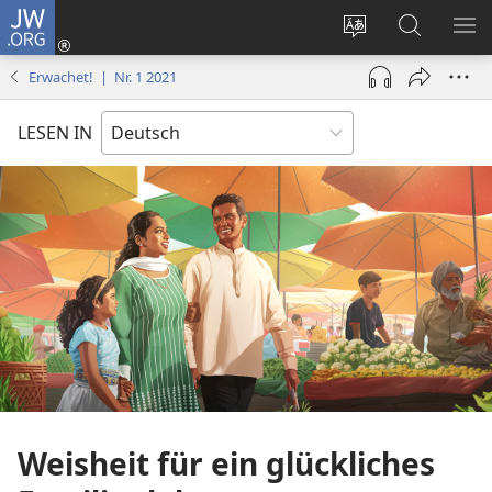
JW.ORG
Anmelden
(öffnet
Websitesprache
Suche
ME
neues
ändern
EI
Erwachet! | Nr. 1 2021
Fenster)
LESEN IN
Weisheit für ein glückliches