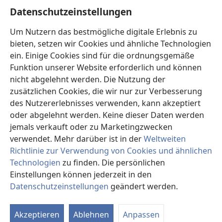
Hilfe
Datenschutzeinstellungen
Spenden
Um Nutzern das bestmögliche digitale Erlebnis zu
(öffnet
neues
bieten, setzen wir Cookies und ähnliche Technologien
Fenster)
ein. Einige Cookies sind für die ordnungsgemäße
Wachtturm ONLINE-BIBLIOTHEK
(öffnet
Funktion unserer Website erforderlich und können
neues
®
JW Hub
nicht abgelehnt werden. Die Nutzung der
Fenster)
(öffnet
zusätzlichen Cookies, die wir nur zur Verbesserung
neues
®
JW Library
Fenster)
des Nutzererlebnisses verwenden, kann akzeptiert
oder abgelehnt werden. Keine dieser Daten werden
®
Watchtower Library
jemals verkauft oder zu Marketingzwecken
verwendet. Mehr darüber ist in der
Weltweiten
Richtlinie zur Verwendung von Cookies und ähnlichen
Technologien
zu finden. Die persönlichen
Copyright
© 2026 Watch Tower Bible and Tract Society of Pennsylvania.
Einstellungen können jederzeit in den
NUTZUNGSBEDINGUNGEN
|
DATENSCHUTZERKLÄRUNG
|
Datenschutzeinstellungen
geändert werden.
In
DATENSCHUTZEINSTELLUNGEN
an
Akzeptieren
Ablehnen
Anpassen