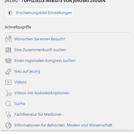
JW.ORG
/ OFFIZIELLE WEBSITE VON JEHOVAS ZEUGEN
Erscheinungsbild-Einstellungen
Schnellzugriffe
Wünschen Sie einen Besuch?
Eine Zusammenkunft suchen
(öffnet
neues
Einen regionalen Kongress suchen
(öffnet
Fenster)
neues
Neu auf jw.org
Fenster)
Videos
Videos mit Audiodeskriptionen
Suche
Fachliteratur für Mediziner
Informationen für Behörden, Medien und Wissenschaft