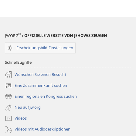
der
der
Einstellung
Einstellung
®
JW.ORG
/ OFFIZIELLE WEBSITE VON JEHOVAS ZEUGEN
Erscheinungsbild-Einstellungen
Schnellzugriffe
Wünschen Sie einen Besuch?
Eine Zusammenkunft suchen
(öffnet
neues
Einen regionalen Kongress suchen
(öffnet
Fenster)
neues
Neu auf jw.org
Fenster)
Videos
Videos mit Audiodeskriptionen