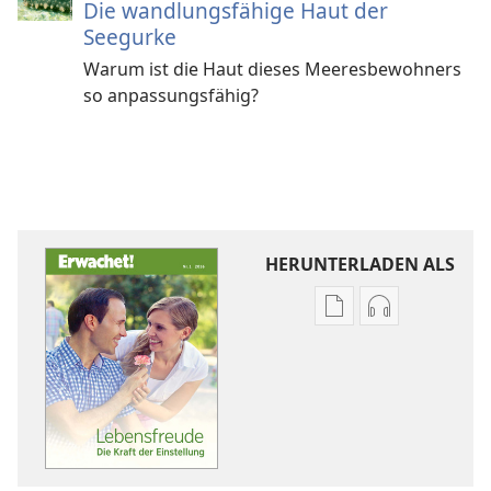
Die wandlungsfähige Haut der
Seegurke
Warum ist die Haut dieses Meeresbewohners
so anpassungsfähig?
HERUNTERLADEN ALS
Downloadoptione
Downloadopt
für
für
Veröffentlichunge
Audio
ERWACHET!
ERWACHET!
Lebensfreude:
Lebensfreude
Die
Die
Kraft
Kraft