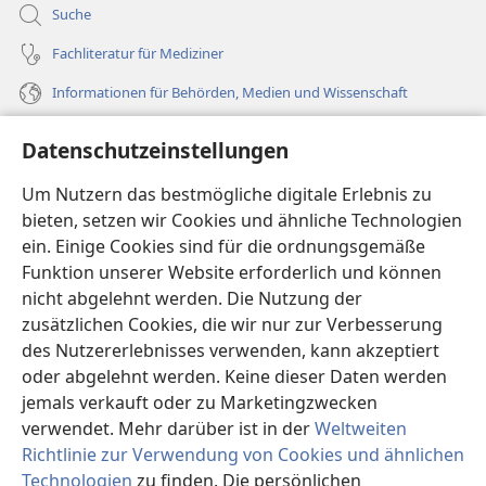
Suche
Fachliteratur für Mediziner
Informationen für Behörden, Medien und Wissenschaft
Hilfe
Datenschutzeinstellungen
Spenden
Um Nutzern das bestmögliche digitale Erlebnis zu
(öffnet
neues
bieten, setzen wir Cookies und ähnliche Technologien
Fenster)
ein. Einige Cookies sind für die ordnungsgemäße
Wachtturm ONLINE-BIBLIOTHEK
(öffnet
Funktion unserer Website erforderlich und können
neues
®
JW Hub
nicht abgelehnt werden. Die Nutzung der
Fenster)
(öffnet
zusätzlichen Cookies, die wir nur zur Verbesserung
neues
®
JW Library
Fenster)
des Nutzererlebnisses verwenden, kann akzeptiert
oder abgelehnt werden. Keine dieser Daten werden
®
Watchtower Library
jemals verkauft oder zu Marketingzwecken
verwendet. Mehr darüber ist in der
Weltweiten
Richtlinie zur Verwendung von Cookies und ähnlichen
Technologien
zu finden. Die persönlichen