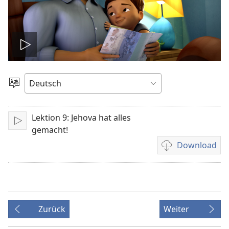
Video
abspielen
Sprache
auswählen
Lektion 9: Jehova hat alles
Abspielen
gemacht!
Download
Downloadoption
für
Video
Zurück
Weiter