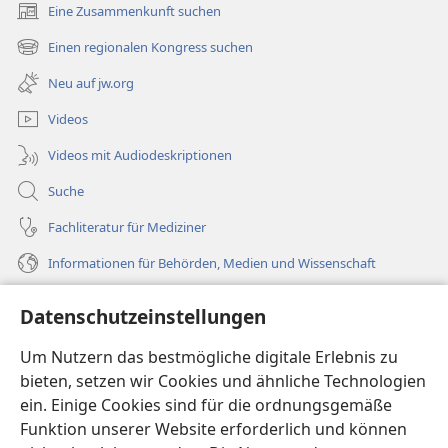
Eine Zusammenkunft suchen
(öffnet
neues
Einen regionalen Kongress suchen
(öffnet
Fenster)
neues
Neu auf jw.org
Fenster)
Videos
Videos mit Audiodeskriptionen
Suche
Fachliteratur für Mediziner
Informationen für Behörden, Medien und Wissenschaft
Hilfe
Datenschutzeinstellungen
Spenden
Um Nutzern das bestmögliche digitale Erlebnis zu
(öffnet
neues
bieten, setzen wir Cookies und ähnliche Technologien
Fenster)
ein. Einige Cookies sind für die ordnungsgemäße
Wachtturm ONLINE-BIBLIOTHEK
(öffnet
Funktion unserer Website erforderlich und können
neues
®