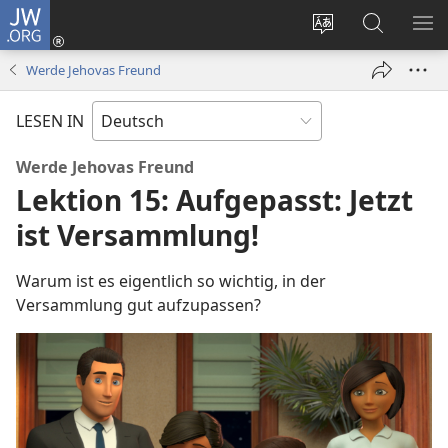
JW.ORG
Anmelden
(öffnet
Websitesprache
Suche
ME
neues
ändern
EI
Werde Jehovas Freund
Fenster)
LESEN IN
Werde Jehovas Freund
Lektion 15: Aufgepasst: Jetzt
ist Versammlung!
Warum ist es eigentlich so wichtig, in der
Versammlung gut aufzupassen?