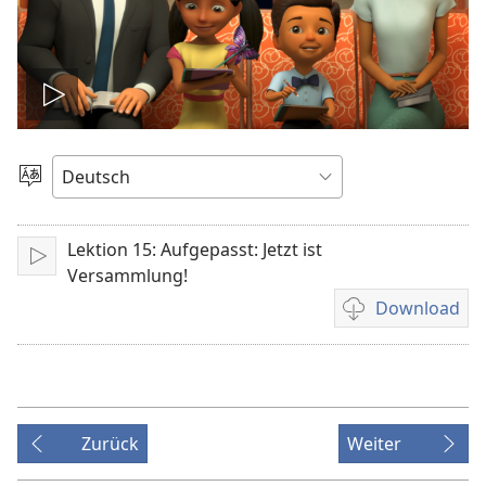
Video
abspielen
Sprache
auswählen
Lektion 15: Aufgepasst: Jetzt ist
Abspielen
Versammlung!
Download
Downloadoption
für
Video
Zurück
Weiter