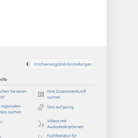
Erscheinungsbild-Einstellungen
iffe
chen Sie einen
Eine Zusammenkunft
(öffnet
ch?
suchen
neues
 regionalen
Neu auf jw.org
Fenster)
ress suchen
Videos mit
os
Audiodeskriptionen
Fachliteratur für
e