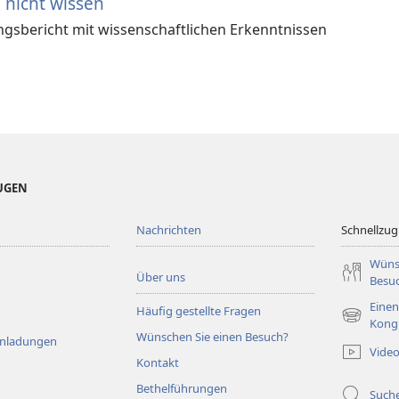
 nicht wissen
ungsbericht mit wissenschaftlichen Erkenntnissen
EUGEN
Nachrichten
Schnellzugr
Wüns
Über uns
Besu
Einen
Häufig gestellte Fragen
(öffnet
Kong
Wünschen Sie einen Besuch?
neues
Einladungen
Vide
Fenster)
Kontakt
Bethelführungen
Such