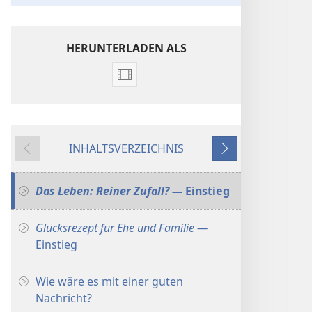
HERUNTERLADEN ALS
Downloadoptionen
für
Video
Gesprächseinstiege
INHALTSVERZEICHNIS
für
Zurück
Weiter
den
Predigtdienst
Das Leben: Reiner Zufall? —
Einstieg
Glücksrezept für Ehe und Familie —
Einstieg
Wie wäre es mit einer guten
Nachricht?