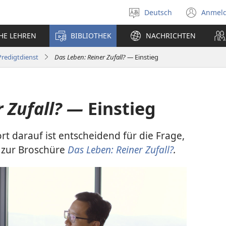
Deutsch
Anmel
Sprache
(öff
auswählen
neu
CHE LEHREN
BIBLIOTHEK
NACHRICHTEN
Fens
Predigtdienst
Das Leben: Reiner Zufall? —
Einstieg
 Zufall? —
Einstieg
 darauf ist entscheidend für die Frage,
er zur Broschüre
Das Leben: Reiner Zufall?
.