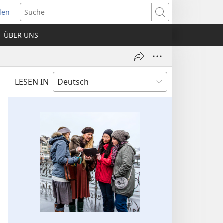
den
net
Suche
es
ÜBER UNS
ter)
LESEN IN