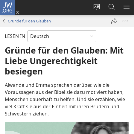
JW.ORG
Anmelden
(öffnet
Websitesprache
Suche
ME
neues
ändern
EI
Gründe für den Glauben
Fenster)
LESEN IN
Gründe für den Glauben: Mit
Liebe Ungerechtigkeit
besiegen
Alwande und Emma sprechen darüber, wie die
Voraussagen aus der Bibel sie dazu motiviert haben,
Menschen dauerhaft zu helfen. Und sie erzählen, wie
viel Kraft sie aus der Einheit mit ihren Brüdern und
Schwestern ziehen.