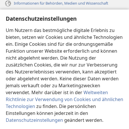
Informationen für Behörden, Medien und Wissenschaft
Hilfe
Datenschutzeinstellungen
Spenden
Um Nutzern das bestmögliche digitale Erlebnis zu
(öffnet
neues
bieten, setzen wir Cookies und ähnliche Technologien
Fenster)
ein. Einige Cookies sind für die ordnungsgemäße
Wachtturm ONLINE-BIBLIOTHEK
(öffnet
Funktion unserer Website erforderlich und können
neues
®
JW Hub
nicht abgelehnt werden. Die Nutzung der
Fenster)
(öffnet
zusätzlichen Cookies, die wir nur zur Verbesserung
neues
®
JW Library
Fenster)
des Nutzererlebnisses verwenden, kann akzeptiert
oder abgelehnt werden. Keine dieser Daten werden
®
Watchtower Library
jemals verkauft oder zu Marketingzwecken
verwendet. Mehr darüber ist in der
Weltweiten
Richtlinie zur Verwendung von Cookies und ähnlichen
Technologien
zu finden. Die persönlichen
Einstellungen können jederzeit in den
Copyright
© 2026 Watch Tower Bible and Tract Society of Pennsylvania.
NUTZUNGSBEDINGUNGEN
|
DATENSCHUTZERKLÄRUNG
|
Datenschutzeinstellungen
geändert werden.
DATENSCHUTZEINSTELLUNGEN