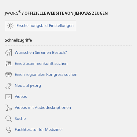
®
JW.ORG
/ OFFIZIELLE WEBSITE VON JEHOVAS ZEUGEN
Erscheinungsbild-Einstellungen
Schnellzugriffe
Wünschen Sie einen Besuch?
Eine Zusammenkunft suchen
(öffnet
neues
Einen regionalen Kongress suchen
(öffnet
Fenster)
neues
Neu auf jw.org
Fenster)
Videos
Videos mit Audiodeskriptionen
Suche
Fachliteratur für Mediziner